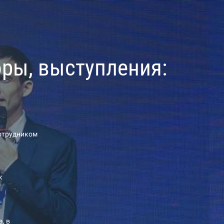
ры, выступления:
сотрудником
к
, в