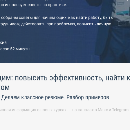
он использует советы на практике.
 собраны советы для начинающих: как найти работу, быть
рудником, действовать при проблемах, повысить личную
кий
часов 52 минуты
м: повысить эффективность, найти к
ком
. Делаем классное резюме. Разбор примеров
ивная информация о новых курсах — на каналах в
Макс
и
Telegram