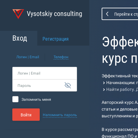
Vysotskiy consulting
Перейти к с
Эффек
Вход
Регистрация
курс п
Логин | Email
Телефон
Логин | Email
Эффективный текст
Начинающим: п
Пароль
Найти работу. 
Запомнить меня
Авторский курс 
статьи и деловые
Войти
Напомнить пароль
выступлениям и р
В курсе рассматр
функционал ПО и 