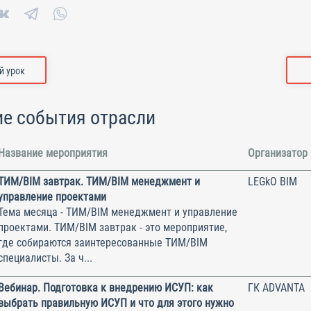
 урок
е события отрасли
Название мероприятия
Организатор
ТИМ/BIM завтрак. ТИМ/BIM менеджмент и
LEGkO BIM
управление проектами
Тема месяца - ТИМ/BIM менеджмент и управление
проектами. ТИМ/BIM завтрак - это мероприятие,
где собираются заинтересованные ТИМ/BIM
специалисты. За ч...
Вебинар. Подготовка к внедрению ИСУП: как
ГК ADVANTA
выбрать правильную ИСУП и что для этого нужно