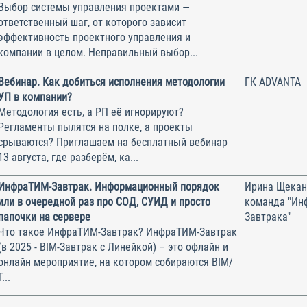
Выбор системы управления проектами —
ответственный шаг, от которого зависит
эффективность проектного управления и
компании в целом. Неправильный выбор...
Вебинар. Как добиться исполнения методологии
ГК ADVANTA
УП в компании?
Методология есть, а РП её игнорируют?
Регламенты пылятся на полке, а проекты
срываются? Приглашаем на бесплатный вебинар
13 августа, где разберём, ка...
ИнфраТИМ-Завтрак. Информационный порядок
Ирина Щекан
или в очередной раз про СОД, СУИД и просто
команда "Ин
папочки на сервере
Завтрака"
Что такое ИнфраТИМ-Завтрак? ИнфраТИМ-Завтрак
(в 2025 - BIM-Завтрак с Линейкой) – это офлайн и
онлайн мероприятие, на котором собираются BIM/
Т...