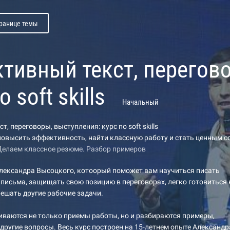
транице темы
тивный текст, перегово
о soft skills
Начальный
, переговоры, выступления: курс по soft skills
овысить эффективность, найти классную работу и стать ценным 
Делаем классное резюме. Разбор примеров
Александра Высоцкого, котоорый поможет вам научиться писать
 письма, защищать свою позицию в переговорах, легко готовиться 
ешать другие рабочие задачи.
иваются не только приемы работы, но и разбираются примеры,
другие вопросы. Весь курс построен на 15-летнем опыте Александра