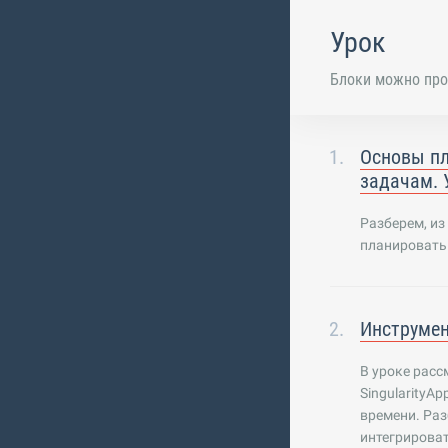
Урок
Блоки можно про
Основы пл
задачам. 
Разберем, из
планировать 
Инструмен
В уроке расс
SingularityA
времени. Раз
интегрироват