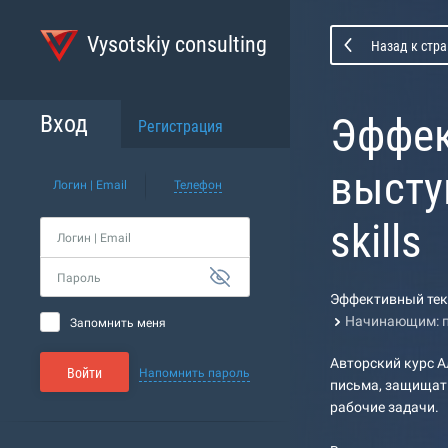
Vysotskiy consulting
Назад к стра
Эффек
Вход
Регистрация
выступ
Логин | Email
Телефон
skills
Логин | Email
Пароль
Эффективный текст
Начинающим: п
Запомнить меня
Авторский курс А
Войти
Напомнить пароль
письма, защищать
рабочие задачи.