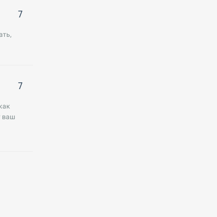
7
ать,
7
как
т ваш