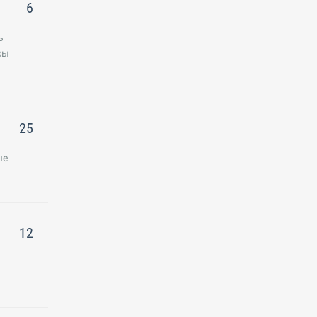
6
ь
сы
25
ые
12