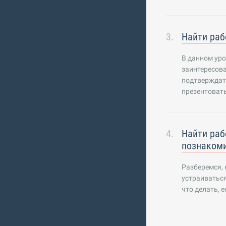
Найти раб
В данном уро
заинтересова
подтверждать
презентовать
Найти раб
познаком
Разберемся, 
устраиваться
что делать, 