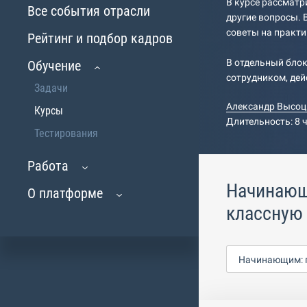
В курсе рассматр
Все события отрасли
другие вопросы. 
советы на практи
Рейтинг и подбор кадров
В отдельный бло
Обучение
сотрудником, дей
Задачи
Александр Высоц
Курсы
Длительность: 8 
Тестирования
Работа
Начинающ
О платформе
классную 