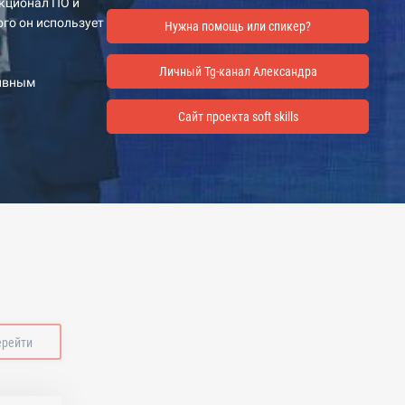
нкционал ПО и
ого он использует
Нужна помощь или спикер?
Личный Tg-канал Александра
тивным
Сайт проекта soft skills
ерейти