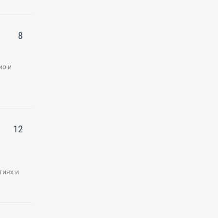
8
ио и
12
тиях и