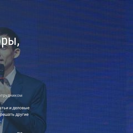
оры,
сотрудником
атьи и деловые
 решать другие