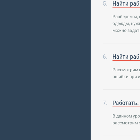
Найти раб
Разберемся, 
одежды, нужн
можно задат
Найти раб
Рассмотрим 
ошибки при и
Работать.
В данном уро
рассмотрим о