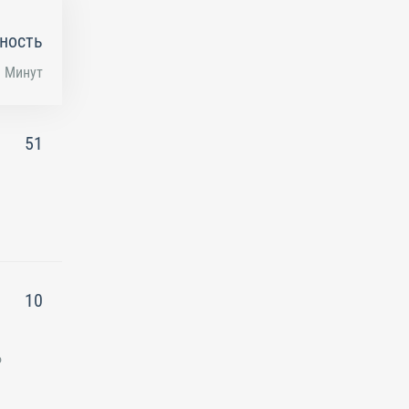
ность
Минут
51
10
о