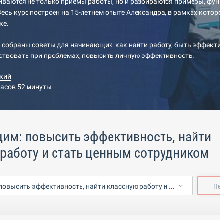
иваются не только приемы работы, но и разбираются примеры, фу
Весь курс построен на 15-летнем опыте Александра, в рамках котор
ке.
к собраны советы для начинающих: как найти работу, быть эффек
ствовать при проблемах, повысить личную эффективность.
кий
часов 52 минуты
им: повысить эффективность, найти
работу и стать ценным сотрудником
Начинающим: повысить эффективность, найти классную работу и стать ценным сотрудником
П