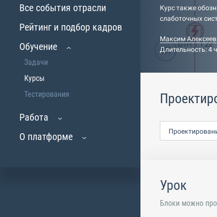
Все события отрасли
Курс также обозн
слаботочных сист
Рейтинг и подбор кадров
Максим Алексеев
Обучение
Длительность: 4 
Задачи
Курсы
Тестирования
Проектир
Работа
Проектировани
О платформе
Урок
Блоки можно про