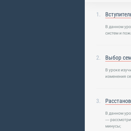
Вступител
В данном ур
систем и пож
Выбор сем
В уроке изуч
изменения с
Расстанов
В данном уро
— рассмотри
минусы;