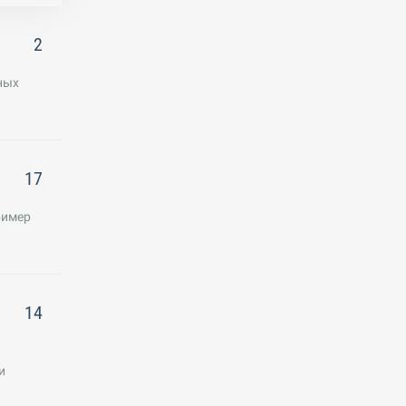
2
ных
17
ример
14
и