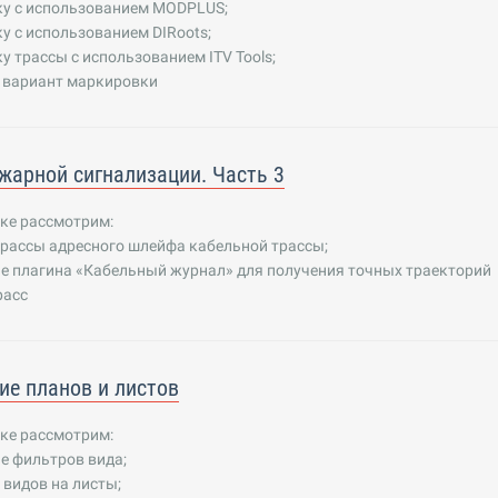
у с использованием MODPLUS;
 с использованием DIRoots;
 трассы с использованием ITV Tools;
 вариант маркировки
жарной сигнализации. Часть 3
ке рассмотрим:
трассы адресного шлейфа кабельной трассы;
е плагина «Кабельный журнал» для получения точных траекторий
расс
е планов и листов
ке рассмотрим:
е фильтров вида;
видов на листы;