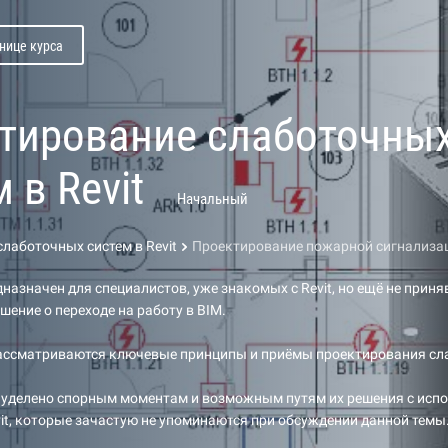
нице курса
тирование слаботочны
 в Revit
Начальный
лаботочных систем в Revit
Проектирование пожарной сигнализа
назначен для специалистов, уже знакомых с Revit, но ещё не прин
шение о переходе на работу в BIM.
рассматриваются ключевые принципы и приёмы проектирования сл
 уделено спорным моментам и возможным путям их решения с исп
it, которые зачастую не упоминаются при обсуждении данной темы