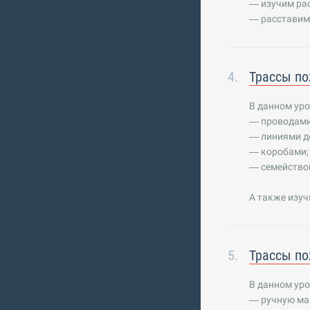
— изучим рас
— расставим
Трассы по
В данном ур
— проводами
— линиями д
— коробами;
— семейством
А также изу
Трассы по
В данном уро
— ручную ма