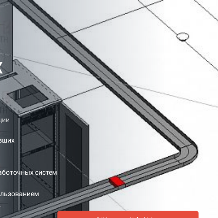
х
ции
явших
аботочных систем
ользованием
.