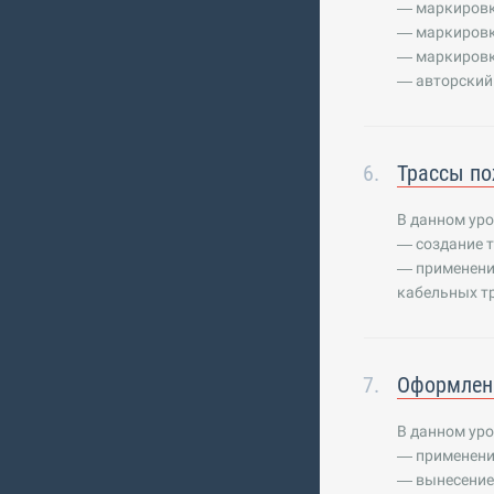
— маркировк
— маркировку
— маркировку
— авторский
Трассы по
В данном уро
— создание 
— применени
кабельных т
Оформлени
В данном уро
— применени
— вынесение 