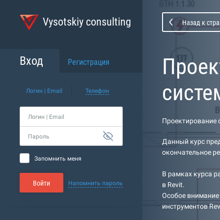
Vysotskiy consulting
Назад к стра
Проек
Вход
Регистрация
систем
Логин | Email
Телефон
Логин | Email
Проектирование с
Пароль
Данный курс пред
окончательное ре
Запомнить меня
В рамках курса 
Войти
Напомнить пароль
в Revit.
Особое внимание
инструментов Rev