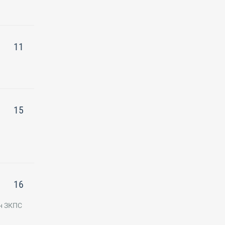
11
15
16
н ЗКПС