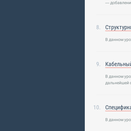
— добавление
Структурн
В данном уро
Кабельны
В данном уро
дальнейшей 
Специфик
В данном ур