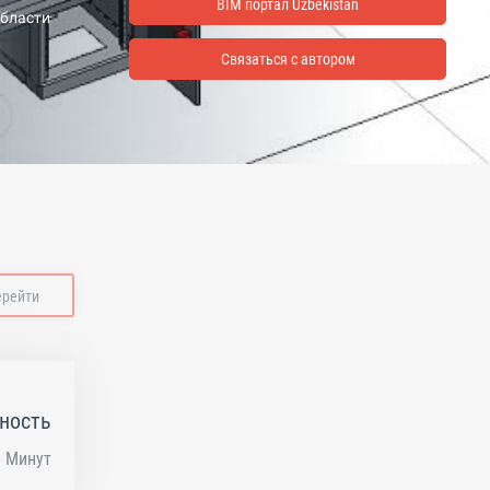
BIM портал Uzbekistan
области
Связаться с автором
ерейти
ность
Минут