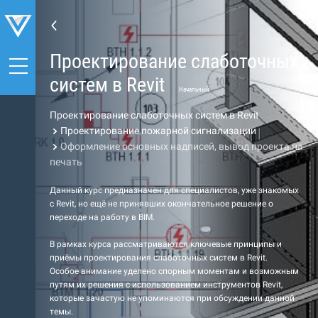
Проектирование слаботочных
систем в Revit
Начальный
Проектирование слаботочных систем в Revit
Проектирование пожарной сигнализации
Оформление основных надписей, вывод проекта на
печать
Данный курс предназначен для специалистов, уже знакомых
с Revit, но ещё не принявших окончательное решение о
переходе на работу в BIM.
В рамках курса рассматриваются ключевые принципы и
приёмы проектирования слаботочных систем в Revit.
Особое внимание уделено спорным моментам и возможным
путям их решения с использованием инструментов Revit,
которые зачастую не упоминаются при обсуждении данной
темы.