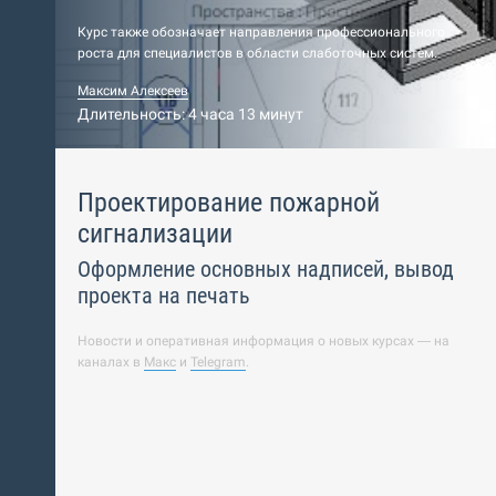
Курс также обозначает направления профессионального
роста для специалистов в области слаботочных систем.
Максим Алексеев
Длительность: 4 часа 13 минут
Проектирование пожарной
сигнализации
Оформление основных надписей, вывод
проекта на печать
Новости и оперативная информация о новых курсах — на
каналах в
Макс
и
Telegram
.