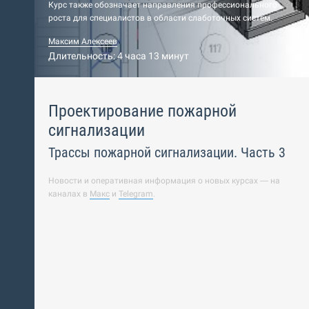
Курс также обозначает направления профессионального
роста для специалистов в области слаботочных систем.
Максим Алексеев
Длительность: 4 часа 13 минут
Проектирование пожарной
сигнализации
Трассы пожарной сигнализации. Часть 3
Новости и оперативная информация о новых курсах — на
каналах в
Макс
и
Telegram
.