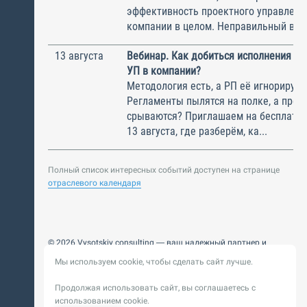
эффективность проектного управлени
компании в целом. Неправильный выбо
13 августа
Вебинар. Как добиться исполнения м
УП в компании?
Методология есть, а РП её игнорирую
Регламенты пылятся на полке, а прое
срываются? Приглашаем на бесплатн
13 августа, где разберём, ка...
Полный список интересных событий доступен на странице
отраслевого календаря
© 2026 Vysotskiy consulting — ваш надежный партнер и
интегратор
Мы используем cookie, чтобы сделать сайт лучше.
Цифровизация, BIM, ИИ. Внедряем и оптимизируем
технологии, ускоряем рост и системность бизнеса
Продолжая использовать сайт, вы соглашаетесь с
Пользовательское
Политика обработки персональных
использованием cookie.
соглашение
данных