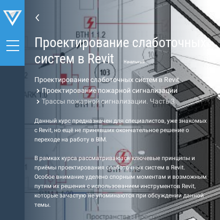
Проектирование слаботочных
систем в Revit
Начальный
Проектирование слаботочных систем в Revit
Проектирование пожарной сигнализации
Трассы пожарной сигнализации. Часть 3
Данный курс предназначен для специалистов, уже знакомых
с Revit, но ещё не принявших окончательное решение о
переходе на работу в BIM.
В рамках курса рассматриваются ключевые принципы и
приёмы проектирования слаботочных систем в Revit.
Особое внимание уделено спорным моментам и возможным
путям их решения с использованием инструментов Revit,
которые зачастую не упоминаются при обсуждении данной
темы.