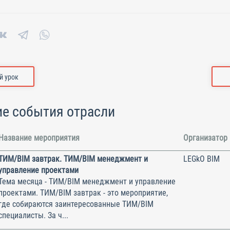
 урок
е события отрасли
Название мероприятия
Организатор
ТИМ/BIM завтрак. ТИМ/BIM менеджмент и
LEGkO BIM
управление проектами
Тема месяца - ТИМ/BIM менеджмент и управление
проектами. ТИМ/BIM завтрак - это мероприятие,
где собираются заинтересованные ТИМ/BIM
специалисты. За ч...