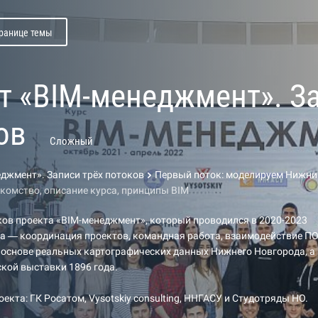
транице темы
т «BIM-менеджмент». За
ов
Сложный
джмент». Записи трёх потоков
Первый поток: моделируем Нижни
акомство, описание курса, принципы BIM
ков проекта «BIM-менеджмент», который проводился в 2020-2023
са — координация проектов, командная работа, взаимодействие ПО
 основе реальных картографических данных Нижнего Новгорода, а
кой выставки 1896 года.
екта: ГК Росатом, Vysotskiy consulting, ННГАСУ и Студотряды НО.