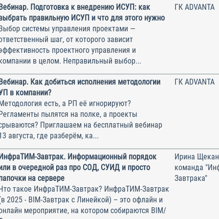
Вебинар. Подготовка к внедрению ИСУП: как
ГК ADVANTA
выбрать правильную ИСУП и что для этого нужно
Выбор системы управления проектами —
ответственный шаг, от которого зависит
эффективность проектного управления и
компании в целом. Неправильный выбор...
Вебинар. Как добиться исполнения методологии
ГК ADVANTA
УП в компании?
Методология есть, а РП её игнорируют?
Регламенты пылятся на полке, а проекты
срываются? Приглашаем на бесплатный вебинар
13 августа, где разберём, ка...
ИнфраТИМ-Завтрак. Информационный порядок
Ирина Щекан
или в очередной раз про СОД, СУИД и просто
команда "Ин
папочки на сервере
Завтрака"
Что такое ИнфраТИМ-Завтрак? ИнфраТИМ-Завтрак
(в 2025 - BIM-Завтрак с Линейкой) – это офлайн и
онлайн мероприятие, на котором собираются BIM/