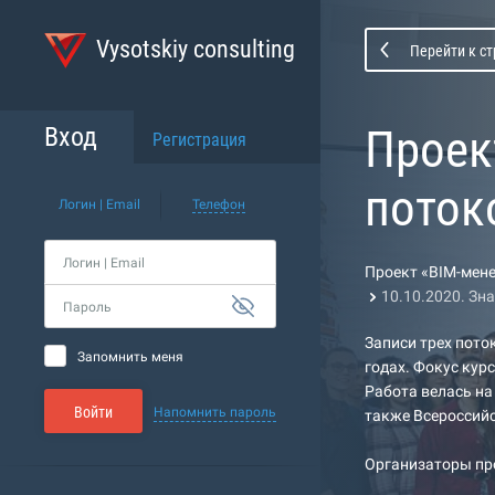
Vysotskiy consulting
Перейти к с
Проек
Вход
Регистрация
поток
Логин | Email
Телефон
Логин | Email
Проект «BIM-мене
10.10.2020. Зн
Пароль
Записи трех пото
Запомнить меня
годах. Фокус кур
Работа велась на
Войти
Напомнить пароль
также Всероссийс
Организаторы про