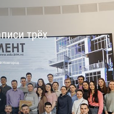
писи трёх
й Новгород
.