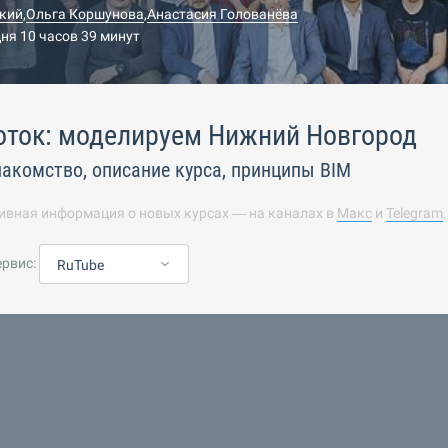
кий
,
Ольга Коршунова
,
Анастасия Голованёва
дня 10 часов 39 минут
оток: моделируем Нижний Новгород
накомство, описание курса, принципы BIM
ивная информация о новых курсах — на каналах в
Макс
и
Telegram
ервис:
RuTube