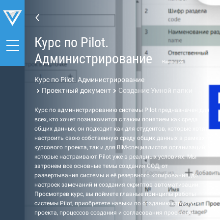
Курс по Pilot.
Администрирование
Начальный
Курс по Pilot. Администрирование
Проектный документ
Создание Умной папки
Курс по администрированию системы Pilot предназначен для
всех, кто хочет познакомится с таким понятием как среда
общих данных, он подходит как для студентов, которые хотят
настроить свою собственную среду общих данных в рамках
курсового проекта, так и для BIM-специалистов организаций,
которые настраивают Pilot уже в реальных условиях. Мы
затронем все основные темы создания СОД, от
развертывания системы и её резервного копирования, до
настроек замечаний и создания скриптов автоматизации.
Просмотрев курс, вы поймете главные принципы работы
системы Pilot, приобретете навыки по созданию структуры
проекта, процессов создания и согласования проектной