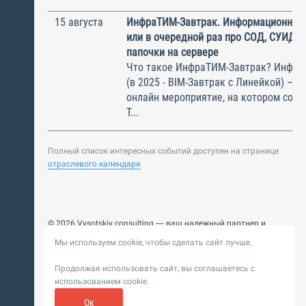
15 августа
ИнфраТИМ-Завтрак. Информационный
или в очередной раз про СОД, СУИД и
папочки на сервере
Что такое ИнфраТИМ-Завтрак? Инфра
(в 2025 - BIM-Завтрак с Линейкой) – э
онлайн мероприятие, на котором соби
Т...
Полный список интересных событий доступен на странице
отраслевого календаря
© 2026 Vysotskiy consulting — ваш надежный партнер и
интегратор
Мы используем cookie, чтобы сделать сайт лучше.
Цифровизация, BIM, ИИ. Внедряем и оптимизируем
технологии, ускоряем рост и системность бизнеса
Продолжая использовать сайт, вы соглашаетесь с
Пользовательское
Политика обработки персональных
использованием cookie.
соглашение
данных
Обновление от 14 ноября 2025. История
Ок