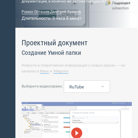
документации, и конечно же автоматизации этих процессов.
Роман Осташев
,
Дмитрий Храмов
Длительность: 3 часа 8 минут
Проектный документ
Создание Умной папки
Новости и оперативная информация о новых курсах — на
каналах в
Макс
и
Telegram
.
Выберите видеосервис:
RuTube