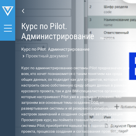
Курс по Pilot.
Администрирование
Начальный
Курс по Pilot. Администрирование
Проектный документ
Курс по администрированию системы Pilot предназначен для
всех, кто хочет познакомится с таким понятием как среда
общих данных, он подходит как для студентов, которые хотят
настроить свою собственную среду общих данных в рамках
курсового проекта, так и для BIM-специалистов организаций,
которые настраивают Pilot уже в реальных условиях. Мы
затронем все основные темы создания СОД, от
развертывания системы и её резервного копирования, до
настроек замечаний и создания скриптов автоматизации.
Просмотрев курс, вы поймете главные принципы работы
системы Pilot, приобретете навыки по созданию структуры
проекта, процессов создания и согласования проектной