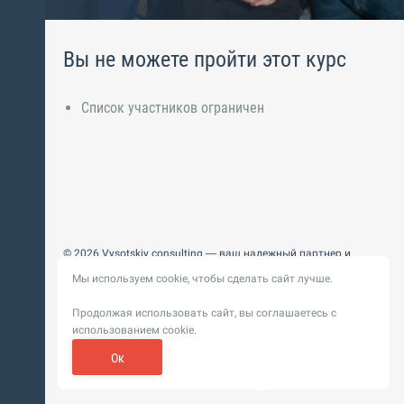
Вы не можете пройти этот курс
Список участников ограничен
© 2026 Vysotskiy consulting — ваш надежный партнер и
интегратор
Мы используем cookie, чтобы сделать сайт лучше.
Цифровизация, BIM, ИИ. Внедряем и оптимизируем
технологии, ускоряем рост и системность бизнеса
Продолжая использовать сайт, вы соглашаетесь с
Пользовательское
Политика обработки персональных
использованием cookie.
соглашение
данных
Обновление от 14 ноября 2025. История
Ок
Сибирикс
Разработка сайта —
«
»