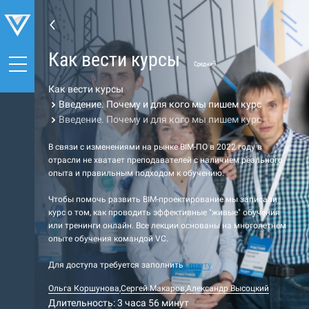
Как вести курсы
Средний
Как вести курсы
Введение. Почему и для кого мы пишем курс
Введение. Почему и для кого мы пишем курс
В связи с изменениями на рынке BIM-ПО в 2022 году в
отрасли не хватает преподавателей с наличием реального
опыта и правильным подходом к обучению.
Чтобы помочь развить BIM-проектирование мы записали
курс о том, как проводить эффективные "живые" обучения
или тренинги онлайн. Все лекции основаны на многолетнем
опыте обучения командой VC.
Для доступа требуется заполнить
анкету
.
Ольга Коршунова
,
Сергей Макаров
,
Александр Высоцкий
Длительность: 3 часа 56 минут