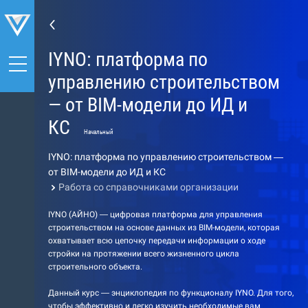
IYNO: платформа по
управлению строительством
— от BIM-модели до ИД и
КС
Начальный
IYNO: платформа по управлению строительством —
от BIM-модели до ИД и КС
Работа со справочниками организации
IYNO (АЙНО) — цифровая платформа для управления
строительством на основе данных из BIM-модели, которая
охватывает всю цепочку передачи информации о ходе
стройки на протяжении всего жизненного цикла
строительного объекта.
Данный курс — энциклопедия по функционалу IYNO. Для того,
чтобы эффективно и легко изучить необходимые вам