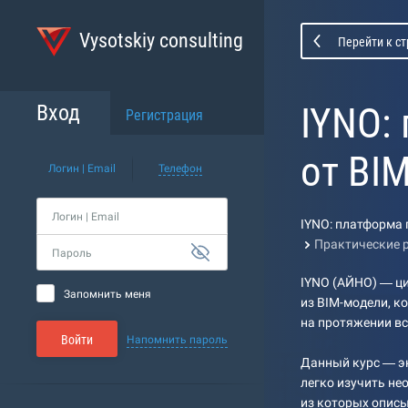
Vysotskiy consulting
Перейти к с
IYNO:
Вход
Регистрация
от BI
Логин | Email
Телефон
Логин | Email
IYNO: платформа 
Практические 
Пароль
IYNO (АЙНО) — ц
Запомнить меня
из BIM-модели, к
на протяжении вс
Войти
Напомнить пароль
Данный курс — эн
легко изучить не
из которых опис