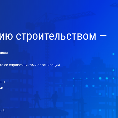
нию строительством —
ьный
та со справочниками организации
ных
ки
дый