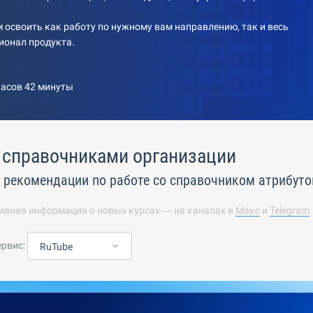
 освоить как работу по нужному вам направлению, так и весь
ионал продукта.
часов 42 минуты
 справочниками организации
 рекомендации по работе со справочником атрибуто
ивная информация о новых курсах — на каналах в
Макс
и
Telegram
ервис:
RuTube