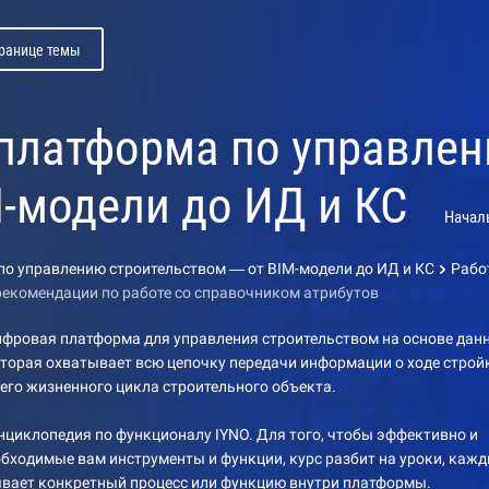
транице темы
 платформа по управле
M-модели до ИД и КС
Начал
по управлению строительством — от BIM-модели до ИД и КС
Рабо
рекомендации по работе со справочником атрибутов
ифровая платформа для управления строительством на основе дан
оторая охватывает всю цепочку передачи информации о ходе строй
его жизненного цикла строительного объекта.
циклопедия по функционалу IYNO. Для того, чтобы эффективно и
обходимые вам инструменты и функции, курс разбит на уроки, каж
ывает конкретный процесс или функцию внутри платформы.