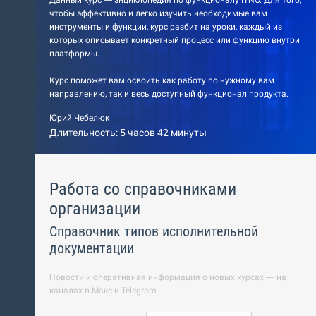
Данный курс — энциклопедия по функционалу IYNO. Для того,
чтобы эффективно и легко изучить необходимые вам
инструменты и функции, курс разбит на уроки, каждый из
которых описывает конкретный процесс или функцию внутри
платформы.
Курс поможет вам освоить как работу по нужному вам
направлению, так и весь доступный функционал продукта.
Юрий Чебелюк
Длительность: 5 часов 42 минуты
Работа со справочниками
организации
Справочник типов исполнительной
документации
Новости и оперативная информация о новых курсах — на
каналах в
Макс
и
Telegram
.