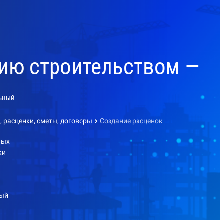
нию строительством —
ьный
, расценки, сметы, договоры
Создание расценок
ных
ки
дый