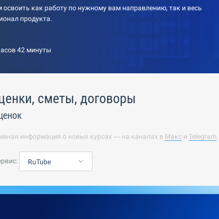
 освоить как работу по нужному вам направлению, так и весь
ионал продукта.
часов 42 минуты
ценки, сметы, договоры
ценок
ивная информация о новых курсах — на каналах в
Макс
и
Telegram
ервис:
RuTube