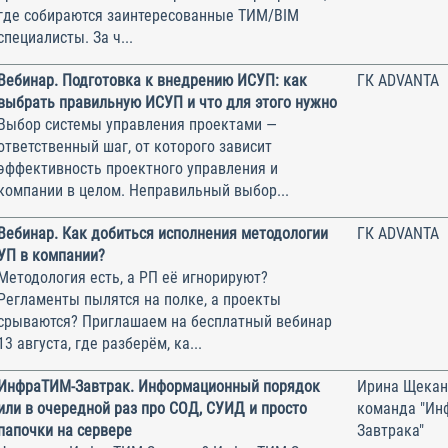
где собираются заинтересованные ТИМ/BIM
специалисты. За ч...
Вебинар. Подготовка к внедрению ИСУП: как
ГК ADVANTA
выбрать правильную ИСУП и что для этого нужно
Выбор системы управления проектами —
ответственный шаг, от которого зависит
эффективность проектного управления и
компании в целом. Неправильный выбор...
Вебинар. Как добиться исполнения методологии
ГК ADVANTA
УП в компании?
Методология есть, а РП её игнорируют?
Регламенты пылятся на полке, а проекты
срываются? Приглашаем на бесплатный вебинар
13 августа, где разберём, ка...
ИнфраТИМ-Завтрак. Информационный порядок
Ирина Щекан
или в очередной раз про СОД, СУИД и просто
команда "Ин
папочки на сервере
Завтрака"