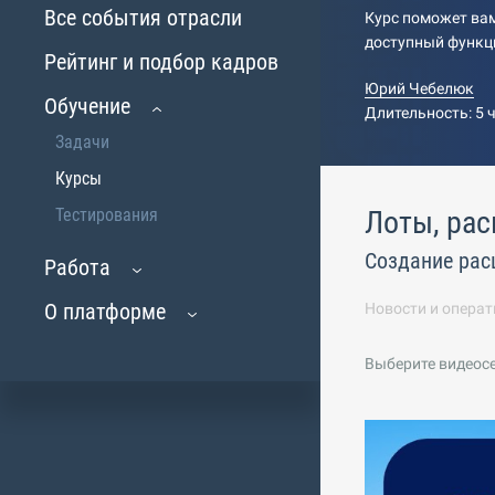
Все события отрасли
Курс поможет вам
доступный функц
Рейтинг и подбор кадров
Юрий Чебелюк
Обучение
Длительность: 5 
Задачи
Курсы
Тестирования
Лоты, рас
Создание рас
Работа
О платформе
Новости и операт
Выберите видеос