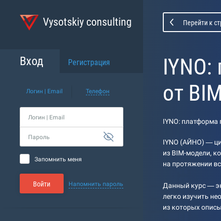
Vysotskiy consulting
Перейти к с
IYNO:
Вход
Регистрация
от BI
Логин | Email
Телефон
Логин | Email
IYNO: платформа 
Пароль
IYNO (АЙНО) — ц
из BIM-модели, к
Запомнить меня
на протяжении вс
Войти
Напомнить пароль
Данный курс — эн
легко изучить не
из которых опис