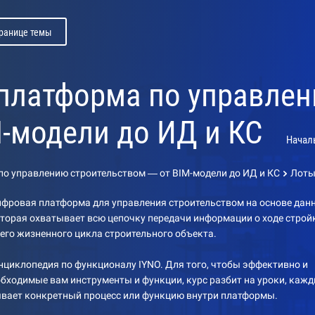
транице темы
 платформа по управле
M-модели до ИД и КС
Начал
по управлению строительством — от BIM-модели до ИД и КС
Лоты
ифровая платформа для управления строительством на основе дан
оторая охватывает всю цепочку передачи информации о ходе строй
его жизненного цикла строительного объекта.
циклопедия по функционалу IYNO. Для того, чтобы эффективно и
обходимые вам инструменты и функции, курс разбит на уроки, каж
ывает конкретный процесс или функцию внутри платформы.