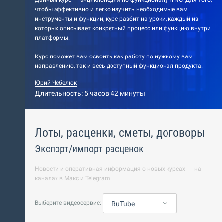
Данный курс — энциклопедия по функционалу IYNO. Для того,
чтобы эффективно и легко изучить необходимые вам
инструменты и функции, курс разбит на уроки, каждый из
которых описывает конкретный процесс или функцию внутри
платформы.
Курс поможет вам освоить как работу по нужному вам
направлению, так и весь доступный функционал продукта.
Юрий Чебелюк
Длительность: 5 часов 42 минуты
Лоты, расценки, сметы, договоры
Экспорт/импорт расценок
Новости и оперативная информация о новых курсах — на
каналах в
Макс
и
Telegram
.
Выберите видеосервис:
RuTube