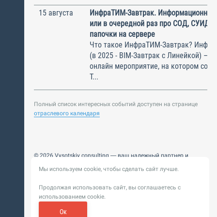
15 августа
ИнфраТИМ-Завтрак. Информационный
или в очередной раз про СОД, СУИД и
папочки на сервере
Что такое ИнфраТИМ-Завтрак? Инфра
(в 2025 - BIM-Завтрак с Линейкой) – э
онлайн мероприятие, на котором соби
Т...
Полный список интересных событий доступен на странице
отраслевого календаря
© 2026 Vysotskiy consulting — ваш надежный партнер и
интегратор
Мы используем cookie, чтобы сделать сайт лучше.
Цифровизация, BIM, ИИ. Внедряем и оптимизируем
технологии, ускоряем рост и системность бизнеса
Продолжая использовать сайт, вы соглашаетесь с
Пользовательское
Политика обработки персональных
использованием cookie.
соглашение
данных
Обновление от 14 ноября 2025. История
Ок