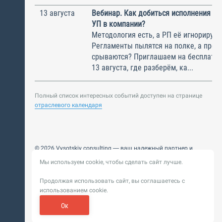
13 августа
Вебинар. Как добиться исполнения м
УП в компании?
Методология есть, а РП её игнорирую
Регламенты пылятся на полке, а прое
срываются? Приглашаем на бесплатн
13 августа, где разберём, ка...
Полный список интересных событий доступен на странице
отраслевого календаря
© 2026 Vysotskiy consulting — ваш надежный партнер и
интегратор
Мы используем cookie, чтобы сделать сайт лучше.
Цифровизация, BIM, ИИ. Внедряем и оптимизируем
технологии, ускоряем рост и системность бизнеса
Продолжая использовать сайт, вы соглашаетесь с
Пользовательское
Политика обработки персональных
использованием cookie.
соглашение
данных
Обновление от 14 ноября 2025. История
Ок
Сибирикс
Разработка сайта —
«
»