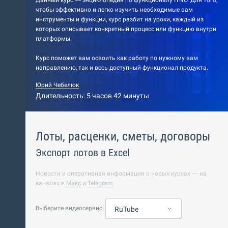
Данный курс — энциклопедия по функционалу IYNO. Для того,
чтобы эффективно и легко изучить необходимые вам
инструменты и функции, курс разбит на уроки, каждый из
которых описывает конкретный процесс или функцию внутри
платформы.
Курс поможет вам освоить как работу по нужному вам
направлению, так и весь доступный функционал продукта.
Юрий Чебелюк
Длительность: 5 часов 42 минуты
Лоты, расценки, сметы, договоры
Экспорт лотов в Excel
Новости и оперативная информация о новых курсах — на
каналах в
Макс
и
Telegram
.
Выберите видеосервис:
RuTube