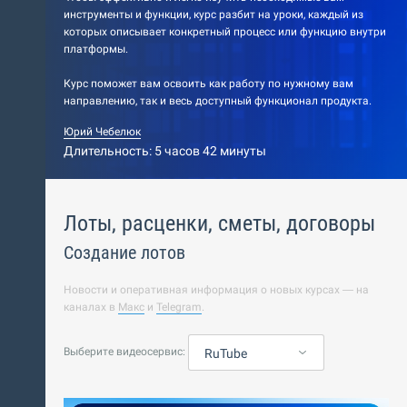
инструменты и функции, курс разбит на уроки, каждый из
которых описывает конкретный процесс или функцию внутри
платформы.
Курс поможет вам освоить как работу по нужному вам
направлению, так и весь доступный функционал продукта.
Юрий Чебелюк
Длительность: 5 часов 42 минуты
Лоты, расценки, сметы, договоры
Создание лотов
Новости и оперативная информация о новых курсах — на
каналах в
Макс
и
Telegram
.
Выберите видеосервис:
RuTube