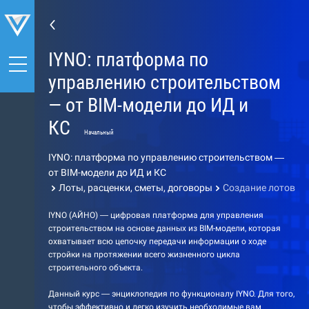
IYNO: платформа по
управлению строительством
— от BIM-модели до ИД и
КС
Начальный
IYNO: платформа по управлению строительством —
от BIM-модели до ИД и КС
Лоты, расценки, сметы, договоры
Создание лотов
IYNO (АЙНО) — цифровая платформа для управления
строительством на основе данных из BIM-модели, которая
охватывает всю цепочку передачи информации о ходе
стройки на протяжении всего жизненного цикла
строительного объекта.
Данный курс — энциклопедия по функционалу IYNO. Для того,
чтобы эффективно и легко изучить необходимые вам