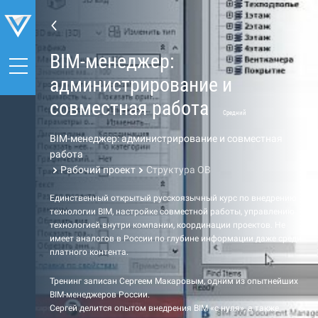
BIM-менеджер:
администрирование и
совместная работа
Средний
BIM-менеджер: администрирование и совместная
работа
Рабочий проект
Структура ОВ
Единственный открытый русскоязычный курс по внедрению
технологии BIM, настройке совместной работы, управлению
технологией внутри компании, координации проектов. Не
имеет аналогов в России по глубине информации даже среди
платного контента.
Тренинг записан Сергеем Макаровым, одним из опытнейших
BIM-менеджеров России.
Сергей делится опытом внедрения BIM «с нуля», а также