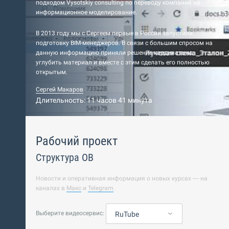
подходом Vysotskiy consulting по переводу компаний на
информационное моделирование.
В 2013 году мы с Сергеем первые в России запустили
подготовку BIM-менеджеров. В связи с большим спросом на
данную информацию приняли решение кардинально
углубить материал и вместе с этим сделать его полностью
открытым.
Сергей Макаров
Длительность: 11 часов 41 минута
Рабочий проект
Структура ОВ
Новости и оперативная информация о новых курсах — на
каналах в
Макс
и
Telegram
.
Выберите видеосервис:
RuTube