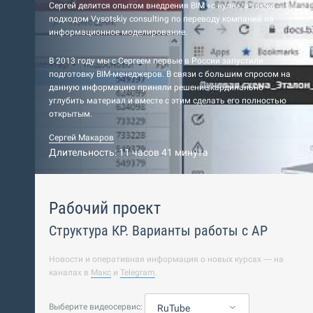
Сергей делится опытом внедрения BIM «с нуля», а также
подходом Vysotskiy consulting по переводу компаний на
информационное моделирование.
В 2013 году мы с Сергеем первые в России запустили
подготовку BIM-менеджеров. В связи с большим спросом на
данную информацию приняли решение кардинально
углубить материал и вместе с этим сделать его полностью
открытым.
Сергей Макаров
Длительность: 11 часов 41 минута
Рабочий проект
Структура КР. Варианты работы с АР
Новости и оперативная информация о новых курсах — на
каналах в
Макс
и
Telegram
.
Выберите видеосервис:
RuTube