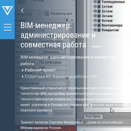
BIM-менеджер:
администрирование и
совместная работа
Средний
BIM-менеджер: администрирование и совместная
работа
Рабочий проект
Структура КР. Варианты работы с АР
Единственный открытый русскоязычный курс по внедрению
технологии BIM, настройке совместной работы, управлению
технологией внутри компании, координации проектов. Не
имеет аналогов в России по глубине информации даже среди
платного контента.
Тренинг записан Сергеем Макаровым, одним из опытнейших
BIM-менеджеров России.