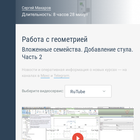
Сергей Макаров
Длительность: 8 часов 28 минут
Работа с геометрией
Вложенные семейства. Добавление стула.
Часть 2
Новости и оперативная информация о новых курсах — на
каналах в
Макс
и
Telegram
.
Выберите видеосервис:
RuTube