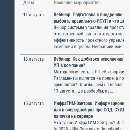
Даты
Название мероприятия
11 августа
Вебинар. Подготовка к внедрению ИС
выбрать правильную ИСУП и что для 
Выбор системы управления проектам
ответственный шаг, от которого завис
эффективность проектного управлени
компании в целом. Неправильный выбо
13 августа
Вебинар. Как добиться исполнения м
УП в компании?
Методология есть, а РП её игнорирую
Регламенты пылятся на полке, а прое
срываются? Приглашаем на бесплатн
13 августа, где разберём, ка...
15 августа
ИнфраТИМ-Завтрак. Информационный
или в очередной раз про СОД, СУИД и
папочки на сервере
Что такое ИнфраТИМ-Завтрак? Инфра
(в 2025 - BIM-Завтрак с Линейкой) – э