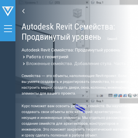
Autodesk Revit Семейства:
Продвинутый уровень
Средний
Autodesk Revit Семейства: Продвинутый уровень
Работа с геометрией
Вложенные семейства. Добавление стула. Часть 2
Семейства — это объекты, наполняющие Revit-проект. Если
вы умеете создавать и редактировать семейства, то можете
настроить марки, создать двери, окна, колонны, инженерные
элементы для вашего проекта.
Курс поможет вам освоить редактор семейств. Вы научитесь
создавать свои объекты всех категорий: архитектурные,
несущие и инженерные элементы. Мы отдельно рассмотрели
создание семейств для архитекторов, конструкторов и
инженеров. Это поможет закрепить теоретический материал
и сразу сделать полезный в работе объект.