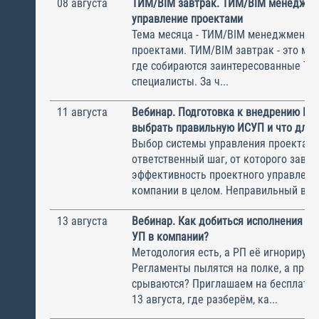
08 августа
ТИМ/BIM завтрак. ТИМ/BIM менеджме
управление проектами
Тема месяца - ТИМ/BIM менеджмент и
проектами. ТИМ/BIM завтрак - это ме
где собираются заинтересованные Т
специалисты. За ч...
11 августа
Вебинар. Подготовка к внедрению ИС
выбрать правильную ИСУП и что для 
Выбор системы управления проектам
ответственный шаг, от которого завис
эффективность проектного управлени
компании в целом. Неправильный выбо
13 августа
Вебинар. Как добиться исполнения м
УП в компании?
Методология есть, а РП её игнорирую
Регламенты пылятся на полке, а прое
срываются? Приглашаем на бесплатн
13 августа, где разберём, ка...