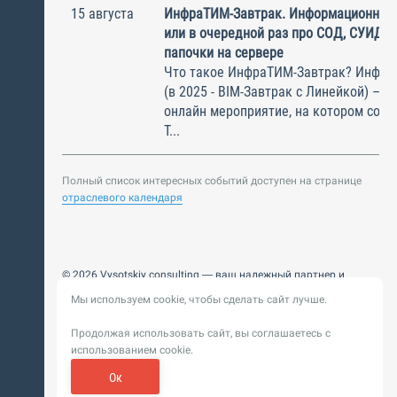
15 августа
ИнфраТИМ-Завтрак. Информационный
или в очередной раз про СОД, СУИД и
папочки на сервере
Что такое ИнфраТИМ-Завтрак? Инфра
(в 2025 - BIM-Завтрак с Линейкой) – э
онлайн мероприятие, на котором соби
Т...
Полный список интересных событий доступен на странице
отраслевого календаря
© 2026 Vysotskiy consulting — ваш надежный партнер и
интегратор
Мы используем cookie, чтобы сделать сайт лучше.
Цифровизация, BIM, ИИ. Внедряем и оптимизируем
технологии, ускоряем рост и системность бизнеса
Продолжая использовать сайт, вы соглашаетесь с
Пользовательское
Политика обработки персональных
использованием cookie.
соглашение
данных
Обновление от 14 ноября 2025. История
Ок
Сибирикс
Разработка сайта —
«
»