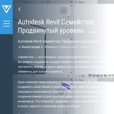
Autodesk Revit Семейства:
Продвинутый уровень
Средний
Autodesk Revit Семейства: Продвинутый уровень
Аннотации
Элемент узла в окне. Часть 2
Семейства — это объекты, наполняющие Revit-проект. Если
вы умеете создавать и редактировать семейства, то можете
настроить марки, создать двери, окна, колонны, инженерные
элементы для вашего проекта.
Курс поможет вам освоить редактор семейств. Вы научитесь
создавать свои объекты всех категорий: архитектурные,
несущие и инженерные элементы. Мы отдельно рассмотрели
создание семейств для архитекторов, конструкторов и
инженеров. Это поможет закрепить теоретический материал
и сразу сделать полезный в работе объект.