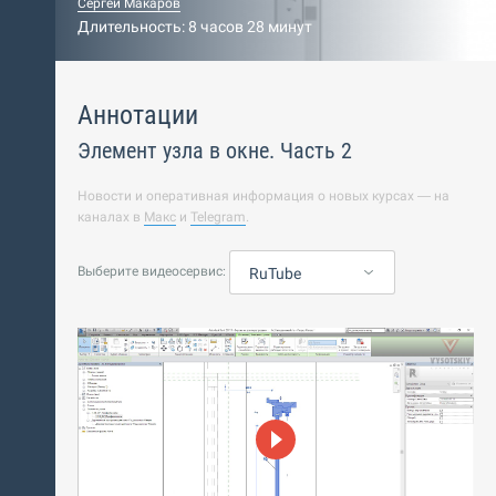
Сергей Макаров
Длительность: 8 часов 28 минут
Аннотации
Элемент узла в окне. Часть 2
Новости и оперативная информация о новых курсах — на
каналах в
Макс
и
Telegram
.
Выберите видеосервис:
RuTube