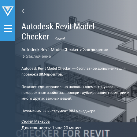
Autodesk Revit Model
Checker
Средний
Autodesk Revit Model Checker
Заключение
Заключение
Autodesk Revit Model Checker — бесплатное дополнение для
проверки BIM-проектов.
Покажет, где неправильно названы элементы, указаны
некорректные свойства, проверит дублирование геометрии и
много других важных вещей.
Незаменимый инструмент BIM-менеджера.
Сергей Макаров
Длительность: 1 час 20 минут