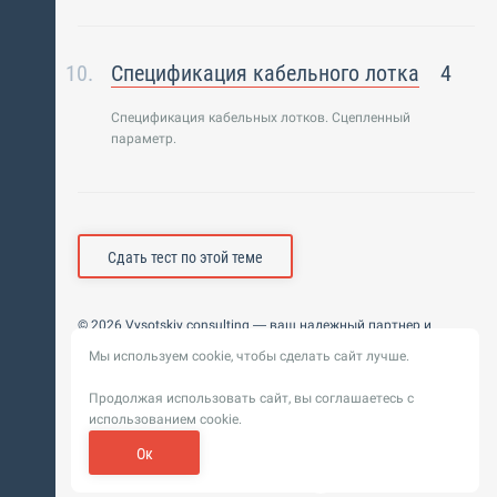
Спецификация кабельного лотка
4
Спецификация кабельных лотков. Сцепленный
параметр.
Сдать тест по этой теме
© 2026 Vysotskiy consulting — ваш надежный партнер и
интегратор
Мы используем cookie, чтобы сделать сайт лучше.
Цифровизация, BIM, ИИ. Внедряем и оптимизируем
технологии, ускоряем рост и системность бизнеса
Продолжая использовать сайт, вы соглашаетесь с
Пользовательское
Политика обработки персональных
использованием cookie.
соглашение
данных
Обновление от 14 ноября 2025. История
Ок
Сибирикс
Разработка сайта —
«
»