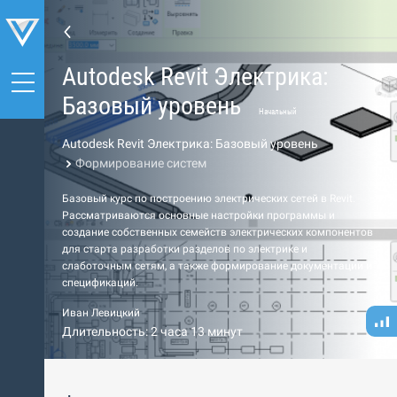
Autodesk Revit Электрика:
Базовый уровень
Начальный
Autodesk Revit Электрика: Базовый уровень
Формирование систем
Базовый курс по построению электрических сетей в Revit.
Рассматриваются основные настройки программы и
создание собственных семейств электрических компонентов
для старта разработки разделов по электрике и
слаботочным сетям, а также формирование документации и
спецификаций.
Иван Левицкий
Длительность: 2 часа 13 минут