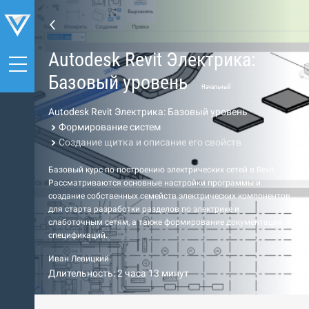
Autodesk Revit Электрика:
Базовый уровень
Начальный
Autodesk Revit Электрика: Базовый уровень
Формирование систем
Создание щитка и описание его свойств
Базовый курс по построению электрических сетей в Revit.
Рассматриваются основные настройки программы и
создание собственных семейств электрических компонентов
для старта разработки разделов по электрике и
слаботочным сетям, а также формирование документации и
спецификаций.
Иван Левицкий
Длительность: 2 часа 13 минут