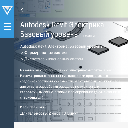
Autodesk Revit Электрика:
Базовый уровень
Начальный
Autodesk Revit Электрика: Базовый уровень
Формирование систем
Диспетчер инженерных систем
Базовый курс по построению электрических сетей в Revit.
Рассматриваются основные настройки программы и
создание собственных семейств электрических компонентов
для старта разработки разделов по электрике и
слаботочным сетям, а также формирование документации и
спецификаций.
Иван Левицкий
Длительность: 2 часа 13 минут