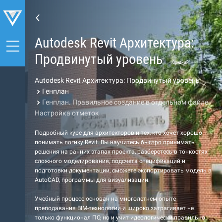
Autodesk Revit Архитектура:
Продвинутый уровень
Средний
Autodesk Revit Архитектура: Продвинутый уровень
Генплан
Генплан. Правильное создание в отдельном файле.
Настройка отметок
Подробный курс для архитекторов и тех, кто хочет хорошо
понимать логику Revit. Вы научитесь быстро принимать
решения на ранних этапах проекта, разберетесь в тонкостях
сложного моделирования, подсчета спецификаций и
подготовки документации, сможете экспортировать модель в
AutoCAD, программы для визуализации.
Учебный процесс основан на многолетнем опыте
преподавания BIM-технологии и широко затрагивает не
только функционал ПО, но и учит идеологически правильно