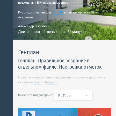
подходить к BIM-проектированию.
Курс подготовлен для
ГК ПИК
в рамках проекта ПИК-
Академия.
Александр Высоцкий
Длительность: 1 день 4 часа 54 минуты
Генплан
Генплан. Правильное создание в
отдельном файле. Настройка отметок
Новости и оперативная информация о новых курсах — на
каналах в
Макс
и
Telegram
.
Выберите видеосервис:
RuTube