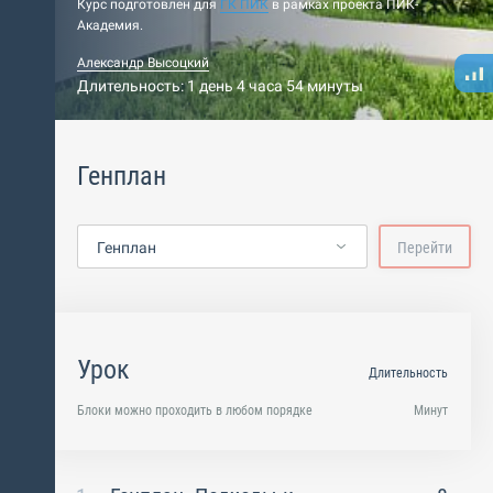
Курс подготовлен для
ГК ПИК
в рамках проекта ПИК-
Академия.
Александр Высоцкий
Длительность: 1 день 4 часа 54 минуты
Генплан
Генплан
Перейти
Урок
Длительность
Блоки можно проходить в любом порядке
Минут