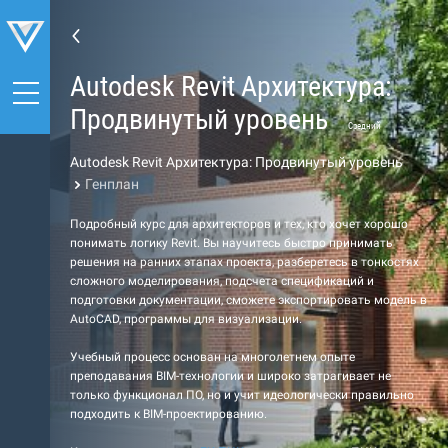
Autodesk Revit Архитектура:
Продвинутый уровень
Средний
Autodesk Revit Архитектура: Продвинутый уровень
Генплан
Подробный курс для архитекторов и тех, кто хочет хорошо
понимать логику Revit. Вы научитесь быстро принимать
решения на ранних этапах проекта, разберетесь в тонкостях
сложного моделирования, подсчета спецификаций и
подготовки документации, сможете экспортировать модель в
AutoCAD, программы для визуализации.
Учебный процесс основан на многолетнем опыте
преподавания BIM-технологии и широко затрагивает не
только функционал ПО, но и учит идеологически правильно
подходить к BIM-проектированию.