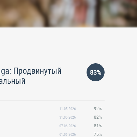
nga: Продвинутый
83%
чальный
92%
11.05.2026
82%
31.05.2026
81%
07.06.2026
75%
01.06.2026