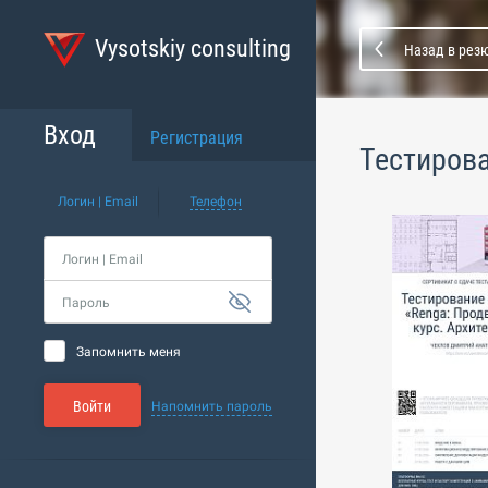
Vysotskiy consulting
Назад в рез
Вход
Регистрация
Тестиров
Логин | Email
Телефон
Логин | Email
Пароль
Запомнить меня
Войти
Напомнить пароль