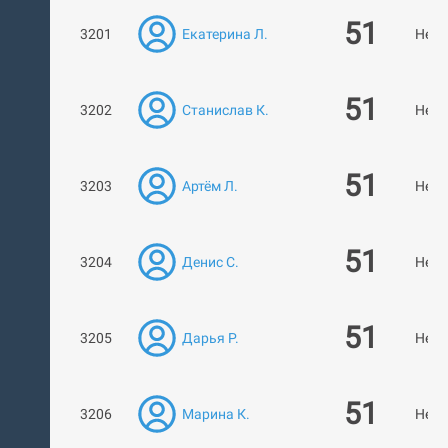
51
3201
Екатерина Л.
Нет 
51
3202
Станислав К.
Нет 
51
3203
Артём Л.
Нет 
51
3204
Денис С.
Нет 
51
3205
Дарья Р.
Нет 
51
3206
Марина К.
Нет 