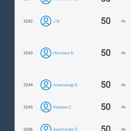
50
3242
J N.
Нет 
50
3243
Наталья Б.
Нет 
50
3244
Александр Б.
Нет 
50
3245
Карина С.
Нет 
50
3246
Анастасия П.
Нет 