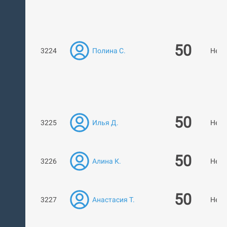
50
3224
Полина С.
Нет 
50
3225
Илья Д.
Нет 
50
3226
Алина К.
Нет 
50
3227
Анастасия Т.
Нет 