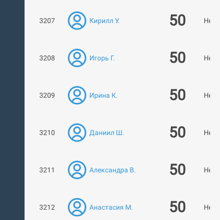
50
3207
Кирилл У.
Нет 
50
3208
Игорь Г.
Нет 
50
3209
Ирина К.
Нет 
50
3210
Даниил Ш.
Нет 
50
3211
Александра В.
Нет 
50
3212
Анастасия М.
Нет 