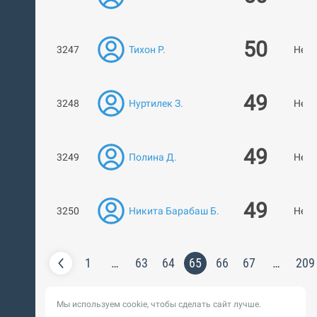
50
3247
Тихон Р.
Нет 
49
3248
Нуртилек З.
Нет 
49
3249
Полина Д.
Нет 
49
3250
Никита Барабаш Б.
Нет 
1
…
63
64
65
66
67
…
209
Мы используем cookie, чтобы сделать сайт лучше.