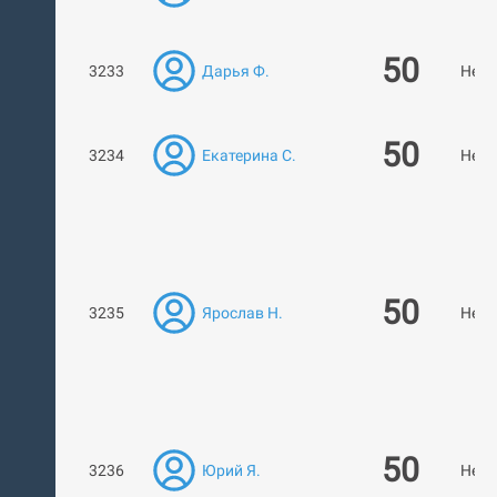
50
3233
Дарья Ф.
Нет 
50
3234
Екатерина С.
Нет 
50
3235
Ярослав Н.
Нет 
50
3236
Юрий Я.
Нет 