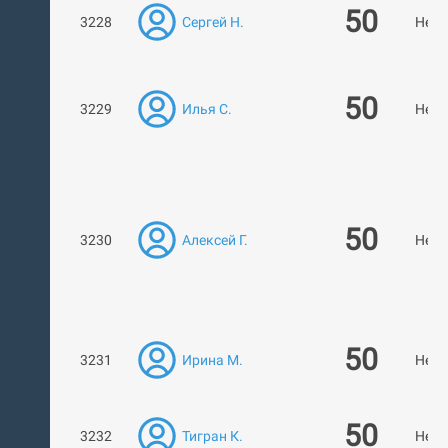
50
3228
Сергей Н.
Нет 
50
3229
Илья С.
Нет 
50
3230
Алексей Г.
Нет 
50
3231
Ирина М.
Нет 
50
3232
Тигран К.
Нет 