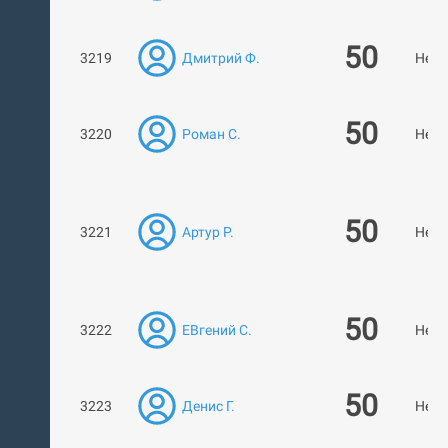
50
3219
Дмитрий Ф.
Нет 
50
3220
Роман С.
Нет 
50
3221
Артур Р.
Нет 
50
3222
ЕВгений С.
Нет 
50
3223
Денис Г.
Нет 