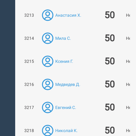
50
3213
Анастасия Х.
Нет 
50
3214
Мила С.
Нет 
50
3215
Ксения Г.
Нет 
50
3216
Медведев Д.
Нет 
50
3217
Евгений С.
Нет 
50
3218
Николай К.
Нет 