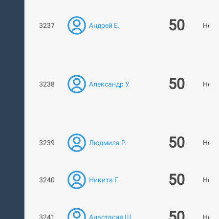
50
3237
Андрей Е.
Нет 
50
3238
Александр У.
Нет 
50
3239
Людмила Р.
Нет 
50
3240
Никита Г.
Нет 
50
3241
Анастасия Ш.
Нет 