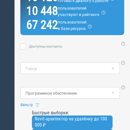
готовы к диалогу о работе
10 448
пользователей
участвуют в рейтинге
67 242
пользователей
в базе ресурса
Доступны контакты
Город
Фильтр
Быстрые выборки:
Revit-архитектор на удалёнку до 100
000 ₽