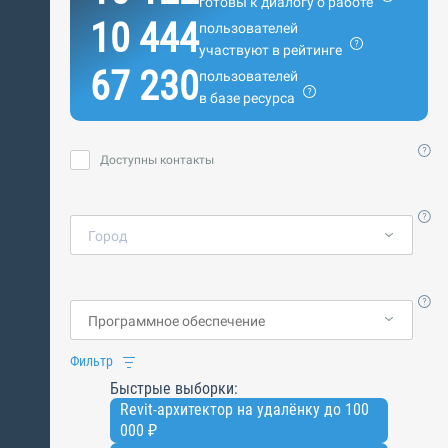
готовы к диалогу о работе
10 444
пользователей
участвуют в рейтинге
67 230
пользователей
в базе ресурса
Доступны контакты
Город
Фильтр
Быстрые выборки:
Revit-архитектор на удалёнку до 100
000 ₽