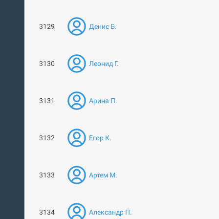
3129
Денис Б.
3130
Леонид Г.
3131
Арина П.
3132
Егор К.
3133
Артем М.
3134
Александр П.