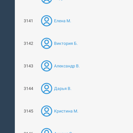
3141
Елена М.
3142
Виктория Б.
3143
Александр В.
3144
Дарья В.
3145
Кристина М.