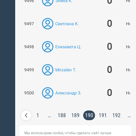
0
9496
Элина К.
Нет 
0
9497
Светлана К.
Нет 
0
9498
Елизавета Ц.
Нет 
0
9499
Mirzaliev T.
Нет 
0
9500
Александр З.
Нет 
1
…
188
189
190
191
192
…
Мы используем cookie, чтобы сделать сайт лучше.