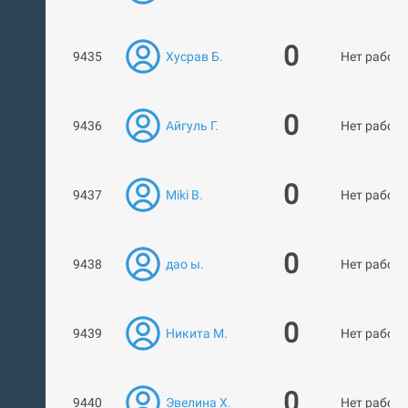
0
9435
Хусрав Б.
Нет работ
0
9436
Айгуль Г.
Нет работ
0
9437
Miki B.
Нет работ
0
9438
дао ы.
Нет работ
0
9439
Никита М.
Нет работ
0
9440
Эвелина Х.
Нет работ