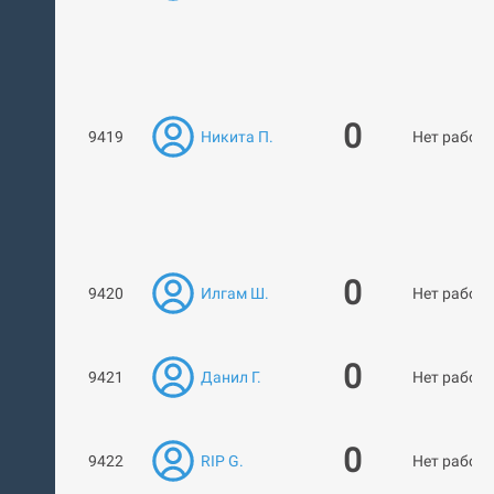
0
9419
Никита П.
Нет работ
0
9420
Илгам Ш.
Нет работ
0
9421
Данил Г.
Нет работ
0
9422
RIP G.
Нет работ