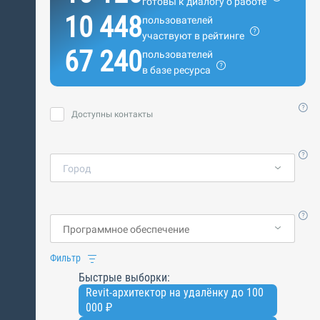
готовы к диалогу о работе
10 448
пользователей
участвуют в рейтинге
67 240
пользователей
в базе ресурса
Доступны контакты
Город
Фильтр
Быстрые выборки:
Revit-архитектор на удалёнку до 100
000 ₽