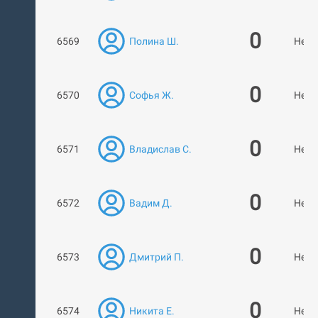
0
6569
Полина Ш.
Нет 
0
6570
Софья Ж.
Нет 
0
6571
Владислав С.
Нет 
0
6572
Вадим Д.
Нет 
0
6573
Дмитрий П.
Нет 
0
6574
Никита Е.
Нет 