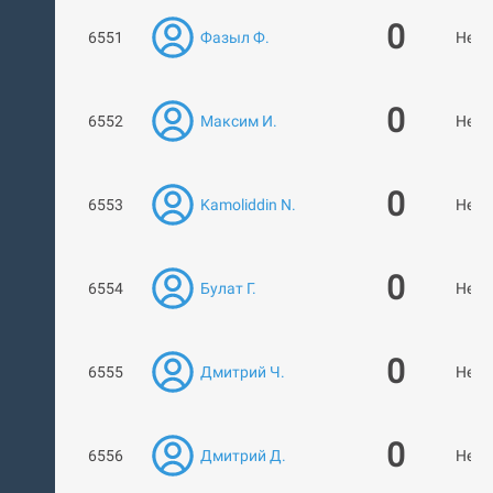
0
6551
Фазыл Ф.
Нет 
0
6552
Максим И.
Нет 
0
6553
Kamoliddin N.
Нет 
0
6554
Булат Г.
Нет 
0
6555
Дмитрий Ч.
Нет 
0
6556
Дмитрий Д.
Нет 