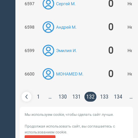
0
6597
Сергей М.
Нет 
0
6598
Андрей М.
Нет 
0
6599
Эмилия И.
Нет 
0
6600
MOHAMED M.
Нет 
1
…
130
131
132
133
134
…
Мы используем cookie, чтобы сделать сайт лучше.
Продолжая использовать сайт, вы соглашаетесь с
использованием cookie.