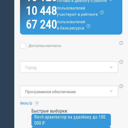
готовы к диалогу о работе
10 448
пользователей
участвуют в рейтинге
67 240
пользователей
в базе ресурса
Доступны контакты
Город
Фильтр
Быстрые выборки:
Revit-архитектор на удалёнку до 100
000 ₽