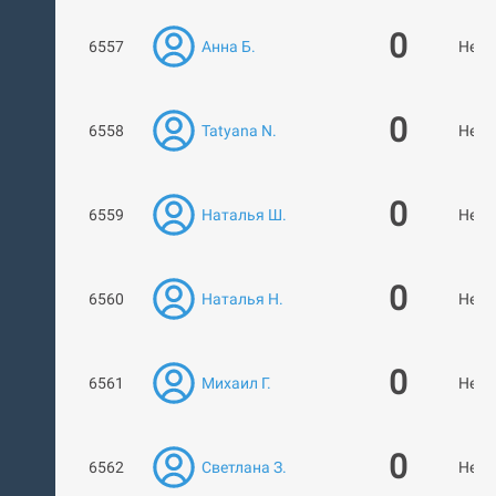
0
6557
Анна Б.
Нет 
0
6558
Tatyana N.
Нет 
0
6559
Наталья Ш.
Нет 
0
6560
Наталья Н.
Нет 
0
6561
Михаил Г.
Нет 
0
6562
Светлана З.
Нет 