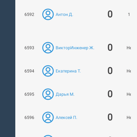
0
6592
Антон Д.
1 ра
0
6593
ВикторИнженер Ж.
Нет 
0
6594
Екатерина Т.
Нет 
0
6595
Дарья М.
Нет 
0
6596
Алексей П.
Нет 