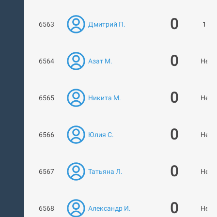
0
6563
Дмитрий П.
1 ра
0
6564
Азат М.
Нет 
0
6565
Никита М.
Нет 
0
6566
Юлия С.
Нет 
0
6567
Татьяна Л.
Нет 
0
6568
Александр И.
Нет 