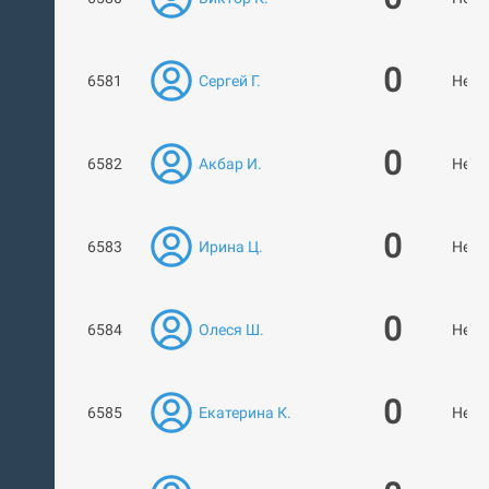
0
6581
Сергей Г.
Нет 
0
6582
Акбар И.
Нет 
0
6583
Ирина Ц.
Нет 
0
6584
Олеся Ш.
Нет 
0
6585
Екатерина К.
Нет 