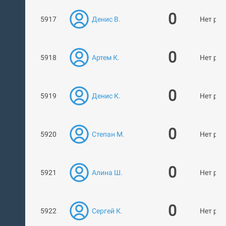
0
5917
Денис В.
Нет раб
0
5918
Артем К.
Нет раб
0
5919
Денис К.
Нет раб
0
5920
Степан М.
Нет раб
0
5921
Алина Ш.
Нет раб
0
5922
Cергей К.
Нет раб