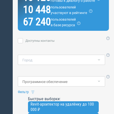
готовы к диалогу о работе
10 448
пользователей
участвуют в рейтинге
67 240
пользователей
в базе ресурса
Доступны контакты
Город
Фильтр
Быстрые выборки:
Revit-архитектор на удалёнку до 100
000 ₽