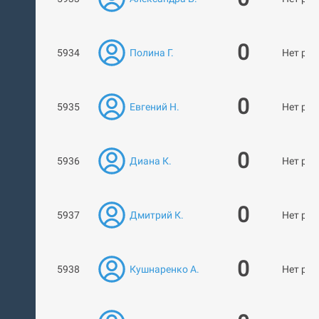
0
5934
Полина Г.
Нет раб
0
5935
Евгений Н.
Нет раб
0
5936
Диана К.
Нет раб
0
5937
Дмитрий К.
Нет раб
0
5938
Кушнаренко А.
Нет раб