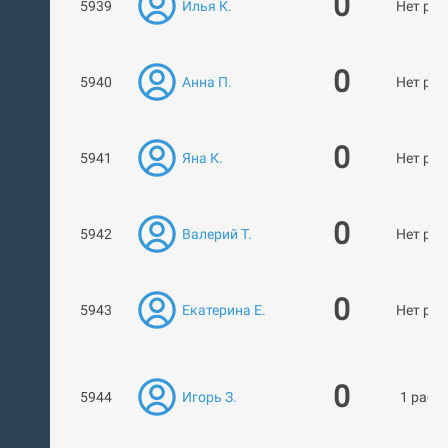
0
5939
Илья К.
Нет раб
0
5940
Анна П.
Нет раб
0
5941
Яна К.
Нет раб
0
5942
Валерий Т.
Нет раб
0
5943
Екатерина Е.
Нет раб
0
5944
Игорь З.
1 рабо