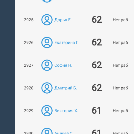
62
2925
Дарья Е.
Нет работ
62
2926
Екатерина Г.
Нет работ
62
2927
София Н.
Нет работ
62
2928
Дмитрий Б.
Нет работ
61
2929
Виктория Х.
Нет работ
61
2930
Андрей С.
Нет работ