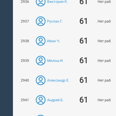
61
2936
Виктория К.
Нет работ
61
2937
Руслан Г.
Нет работ
61
2938
Иван Ч.
Нет работ
61
2939
Милош И.
Нет работ
61
2940
Александр Е.
Нет работ
61
2941
Андрей Б.
Нет работ