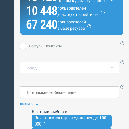
готовы к диалогу о работе
10 448
пользователей
участвуют в рейтинге
67 240
пользователей
в базе ресурса
Доступны контакты
Город
Фильтр
Быстрые выборки:
Revit-архитектор на удалёнку до 100
000 ₽