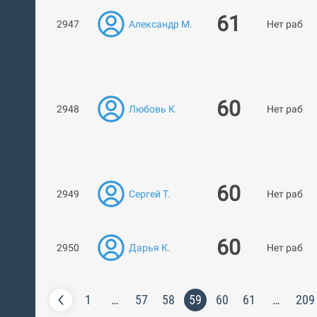
61
2947
Александр М.
Нет работ
60
2948
Любовь К.
Нет работ
60
2949
Сергей Т.
Нет работ
60
2950
Дарья К.
Нет работ
1
…
57
58
59
60
61
…
209