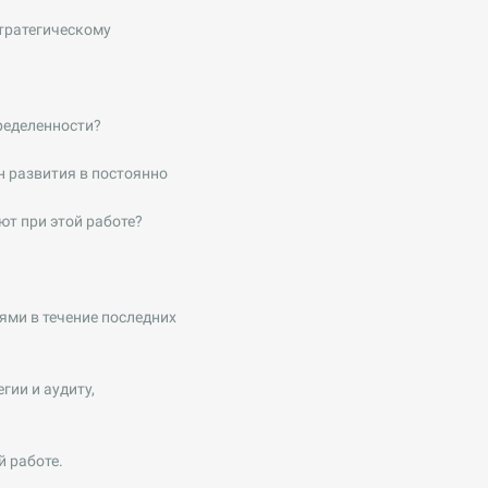
стратегическому
ределенности?
н развития в постоянно
ют при этой работе?
ями в течение последних
ии и аудиту,
й работе.