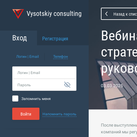
Vysotskiy consulting
Назад к спи
Вебин
Вход
Регистрация
страт
Логин | Email
Телефон
руков
Логин | Email
Пароль
03.03.2025
Запомнить меня
Войти
Напомнить пароль
После выступлени
компаний мы регу