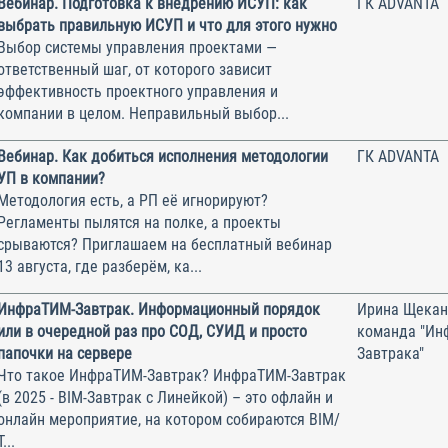
Вебинар. Подготовка к внедрению ИСУП: как
ГК ADVANTA
выбрать правильную ИСУП и что для этого нужно
Выбор системы управления проектами —
ответственный шаг, от которого зависит
эффективность проектного управления и
компании в целом. Неправильный выбор...
Вебинар. Как добиться исполнения методологии
ГК ADVANTA
УП в компании?
Методология есть, а РП её игнорируют?
Регламенты пылятся на полке, а проекты
срываются? Приглашаем на бесплатный вебинар
13 августа, где разберём, ка...
ИнфраТИМ-Завтрак. Информационный порядок
Ирина Щекан
или в очередной раз про СОД, СУИД и просто
команда "Ин
папочки на сервере
Завтрака"
Что такое ИнфраТИМ-Завтрак? ИнфраТИМ-Завтрак
(в 2025 - BIM-Завтрак с Линейкой) – это офлайн и
онлайн мероприятие, на котором собираются BIM/
Т...