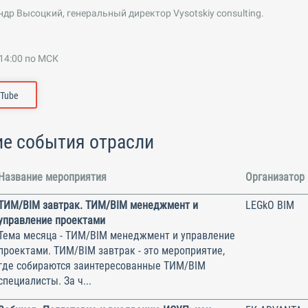
др Высоцкий, генеральный директор Vysotskiy consulting.
 14:00 по МСК
uTube
е события отрасли
Название мероприятия
Организатор
ТИМ/BIM завтрак. ТИМ/BIM менеджмент и
LEGkO BIM
управление проектами
Тема месяца - ТИМ/BIM менеджмент и управление
проектами. ТИМ/BIM завтрак - это мероприятие,
где собираются заинтересованные ТИМ/BIM
специалисты. За ч...