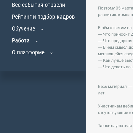
Все события отрасли
Поэтому 05 марта
развитию компан
Рейтинг и подбор кадров
Обучение
В нём ответим на
— Что приносит 2
Работа
— Что предприня
— В чём смысл до
О платформе
меняющейся сред
— Как лучше выст
— Что делать по 
Весь материал — 
лет.
Участникам вебин
отсутствующие в
Также слушатели 