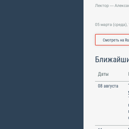
Лектор — Алексан
05 марта (среда),
Смотреть на R
Ближайши
Даты
08 августа