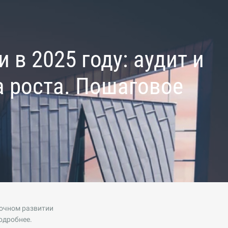
в 2025 году: аудит и
а роста. Пошаговое
рочном развитии
одробнее.