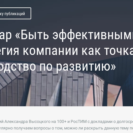
ску публикаций
ар «Быть эффективными 
егия компании как точк
одство по развитию»
й Александра Высоцкого на 100+ и РосТИМ с докладами о долгос
лярно получаем вопросы о том, можно ли раскрыть данную тему п