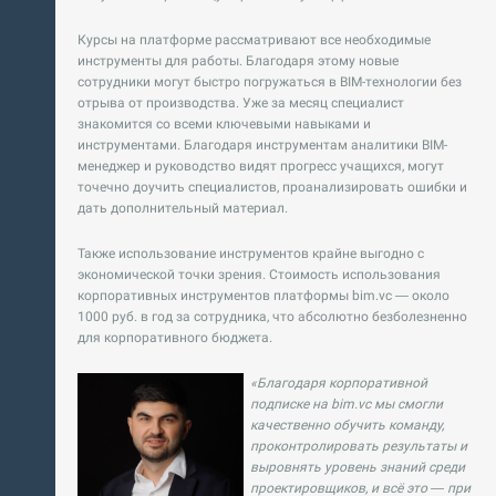
Курсы на платформе рассматривают все необходимые
инструменты для работы. Благодаря этому новые
сотрудники могут быстро погружаться в BIM-технологии без
отрыва от производства. Уже за месяц специалист
знакомится со всеми ключевыми навыками и
инструментами. Благодаря инструментам аналитики BIM-
менеджер и руководство видят прогресс учащихся, могут
точечно доучить специалистов, проанализировать ошибки и
дать дополнительный материал.
Также использование инструментов крайне выгодно с
экономической точки зрения. Стоимость использования
корпоративных инструментов платформы bim.vc — около
1000 руб. в год за сотрудника, что абсолютно безболезненно
для корпоративного бюджета.
«Благодаря корпоративной
подписке на bim.vc мы смогли
качественно обучить команду,
проконтролировать результаты и
выровнять уровень знаний среди
проектировщиков, и всё это — при