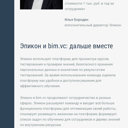
стоимости 1 тыс. руб. в год за
сотрудника»
Илья Бородин
исполнительный директор Эпикон
Эпикон и bim.vc: дальше вместе
Эпикон использует платформу для просмотра курсов,
тестирования и проверки знаний, безопасного хранения
персональных данных и аналитики по результатам
тестирований. За время использования команда оценила
платформу как удобное и доступное решение для
эффективного обучения.
Эпикон и bim.vc продолжают сотрудничество в разных
сферах. Эпикон расширяет команду и вводит всё больше
функционала платформы для оптимизации своей работы,
планирует размещать вакансии на платформе, формирует
список задач по обучению для сотрудников и дерево знаний
по внутренним ресурсам.