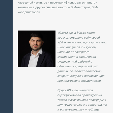
карьерной лестнице и переквалифицироваться внутри
компании в другие специальности – BIM-мастеров, BIM-
координаторов.
«Платформа bim.vc давно
зарекомендовала себя своей
эффективностью и доступностью.
Широкий диапазон курсов,
начиная от лазерного
сканирования заканчивая
специфичной работой с
облачными средами общих
данных, позволяет полностью
закрыть вопросы, возникающие
при подготовке специалистов.
Среди BIM-специалистов
сертификаты по прохождению
тестов и экзаменов с платформы
bim.vc настолько же обязательны
и естественны, как и таблица