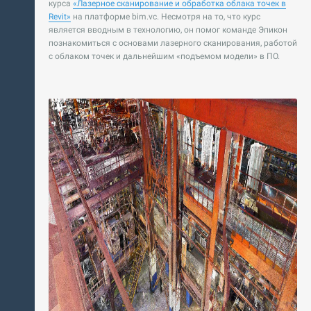
курса
«Лазерное сканирование и обработка облака точек в
Revit»
на платформе bim.vc. Несмотря на то, что курс
является вводным в технологию, он помог команде Эпикон
познакомиться с основами лазерного сканирования, работой
с облаком точек и дальнейшим «подъемом модели» в ПО.