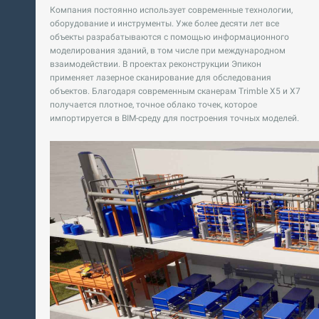
Компания постоянно использует современные технологии,
оборудование и инструменты. Уже более десяти лет все
объекты разрабатываются с помощью информационного
моделирования зданий, в том числе при международном
взаимодействии. В проектах реконструкции Эпикон
применяет лазерное сканирование для обследования
объектов. Благодаря современным сканерам Trimble X5 и X7
получается плотное, точное облако точек, которое
импортируется в BIM-среду для построения точных моделей.