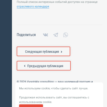
Полный список интересных событий доступен на странице
отраслевого календаря
Поделиться
Следующая публикация
Предыдущая публикация
© 2026 Vysotskiy consulting — ваш надежный партнер и
интегратор
Мы используем cookie, чтобы сделать сайт лучше.
Цифровизация, BIM, ИИ. Внедряем и оптимизируем
технологии, ускоряем рост и системность бизнеса
Продолжая использовать сайт, вы соглашаетесь с
Пользовательское
Политика обработки персональных
использованием cookie.
соглашение
данных