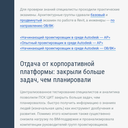
Для проверки знаний специалисты проходили практические
экзамены.
Архитектурные группы сдавали
базовый
и
продвинутый
экзамен по работе в Revit, а инженеры —
по
направлению ОВ/ВК
:
«Начинающий проектировщик в среде Autodesk — АР»
«Опытный проектировщик в среде Autodesk — АР»
«Начинающий проектировщик в среде Autodesk — ОВ/ВК»
Отдача от корпоративной
платформы: закрыли больше
задач, чем планировали
Централизованное тестирование специалистов и аналитика
позволили ПСК ЦИТ закрыть больше задач, чем
планировалось: быстро получить информацию о знаниях
людей (изначальная цель) как инструмент дообучения и
развития. Помимо этого компания также существенно
снизила нагрузку по BIM-поддержке и проанализировала
компетенции руководителей групп проектировщиков.