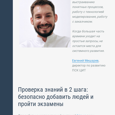
выстраиванию
понятных процессов,
работу с технологией
моделирования, работу
с заказчиком.
Когда большая часть
времени уходит на
простые запросы, не
остается места для
системного развития.
Евгений Мишарев
,
директор по развитию
ПСК ЦИТ
Проверка знаний в 2 шага:
безопасно добавить людей и
пройти экзамены