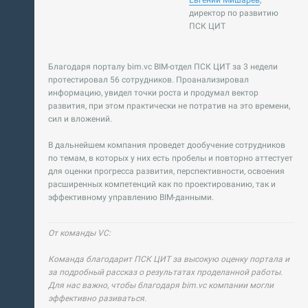
Евгений Мишарев
,
директор по развитию
ПСК ЦИТ
Благодаря порталу bim.vc BIM-отдел ПСК ЦИТ за 3 недели
протестировал 56 сотрудников. Проанализировал
информацию, увидел точки роста и продумал вектор
развития, при этом практически не потратив на это времени,
сил и вложений.
В дальнейшем компания проведет дообучение сотрудников
по темам, в которых у них есть пробелы и повторно аттестует
для оценки прогресса развития, перспективности, освоения
расширенных компетенций как по проектированию, так и
эффективному управлению BIM-данными.
От команды VC:
Команда благодарит ПСК ЦИТ за высокую оценку портала и
за подробный рассказ о результатах проделанной работы.
Для нас важно, чтобы благодаря bim.vc компании могли
эффективно разиваться.