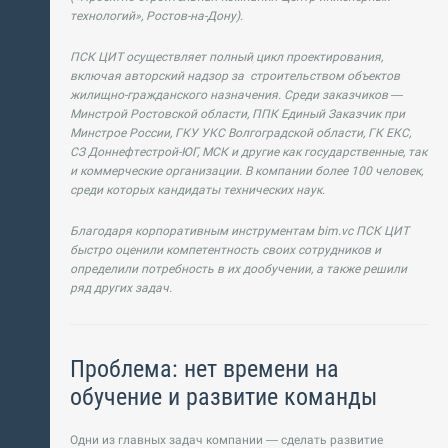
технологий», Ростов-на-Дону).
ПСК ЦИТ осуществляет полный цикл проектирования,
включая авторский надзор за строительством объектов
жилищно-гражданского назначения. Среди заказчиков —
Минстрой Ростовской области, ППК Единый Заказчик при
Минстрое России, ГКУ УКС Волгоградской области, ГК ЕКС,
СЗ Доннефтестрой-ЮГ, МСК и другие как государственные, так
и коммерческие организации. В компании более 100 человек,
среди которых кандидаты технических наук.
Благодаря корпоративным инструментам bim.vc ПСК ЦИТ
быстро оценили компетентность своих сотрудников и
определили потребность в их дообучении, а также решили
ряд других задач.
Проблема: нет времени на
обучение и развитие команды
Одни из главных задач компании — сделать развитие