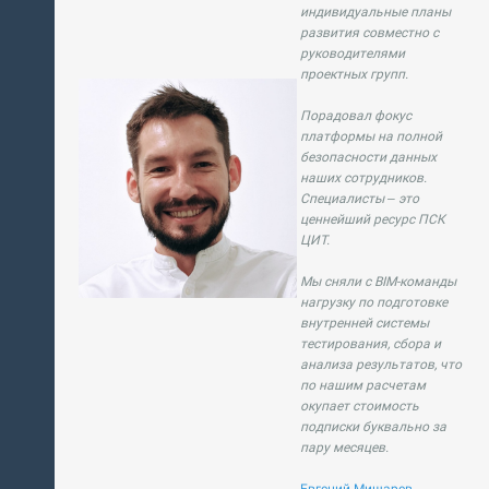
индивидуальные планы
развития совместно с
руководителями
проектных групп.
Порадовал фокус
платформы на полной
безопасности данных
наших сотрудников.
Специалисты – это
ценнейший ресурс ПСК
ЦИТ.
Мы сняли с BIM-команды
нагрузку по подготовке
внутренней системы
тестирования, сбора и
анализа результатов, что
по нашим расчетам
окупает стоимость
подписки буквально за
пару месяцев.