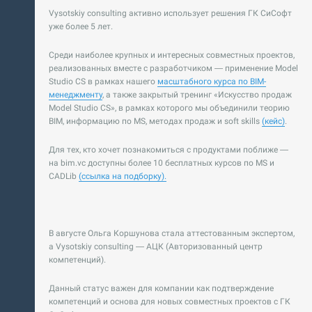
Vysotskiy consulting активно использует решения ГК СиСофт
уже более 5 лет.
Среди наиболее крупных и интересных совместных проектов,
реализованных вместе с разработчиком — применение Model
Studio CS в рамках нашего
масштабного курса по BIM-
менеджменту
, а также закрытый тренинг «Искусство продаж
Model Studio CS», в рамках которого мы объединили теорию
BIM, информацию по MS, методах продаж и soft skills
(кейс)
.
Для тех, кто хочет познакомиться с продуктами поближе —
на bim.vc доступны более 10 бесплатных курсов по MS и
CADLib
(ссылка на подборку).
В августе Ольга Коршунова стала аттестованным экспертом,
а Vysotskiy consulting — АЦК (Авторизованный центр
компетенций).
Данный статус важен для компании как подтверждение
компетенций и основа для новых совместных проектов с ГК