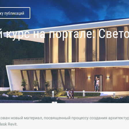
ску публикаций
 курс на портале: Свет
ован новый материал, посвященный процессу создания архитекту
esk Revit.