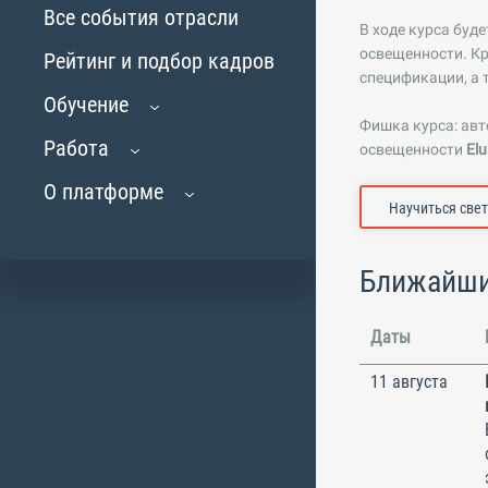
Все события отрасли
В ходе курса буд
освещенности. Кр
Рейтинг и подбор кадров
спецификации, а 
Обучение
Фишка курса: авт
Работа
освещенности
El
О платформе
Научиться свет
Ближайши
Даты
11 августа