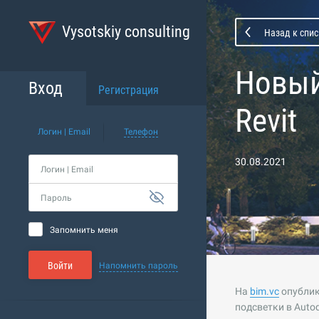
Vysotskiy consulting
Назад к спи
Новый
Вход
Регистрация
Revit
Логин | Email
Телефон
30.08.2021
Логин | Email
Пароль
Запомнить меня
Войти
Напомнить пароль
На
bim.vc
опублик
подсветки в Autod