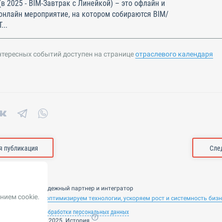
(в 2025 - BIM-Завтрак с Линейкой) – это офлайн и
онлайн мероприятие, на котором собираются BIM/
Т...
нтересных событий доступен на странице
отраслевого календаря
 публикация
Сле
nsulting — ваш надежный партнер и интегратор
нием cookie.
 ИИ. Внедряем и оптимизируем технологии, ускоряем рост и системность биз
лашение
Политика обработки персональных данных
ие от 14 ноября 2025. История