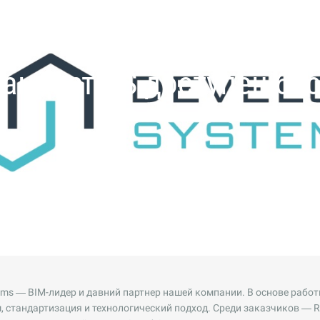
ску публикаций
тандарт DS доступен бе
ems — BIM-лидер и давний партнер нашей компании. В основе рабо
 стандартизация и технологический подход. Среди заказчиков — RB