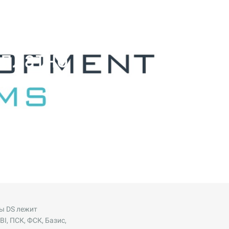
сплатно
ты DS лежит
I, ПСК, ФСК, Базис,