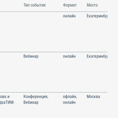
Тип события
Формат
Место
онлайн
Екатеринбург
Вебинар
онлайн
Екатеринбург
ова и
Конференция,
офлайн,
Москва
фраТИМ-
Вебинар
онлайн