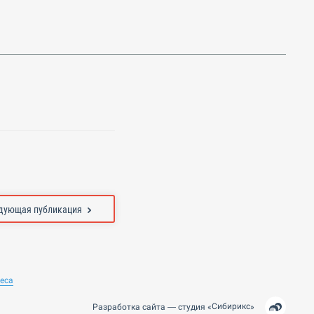
дующая публикация
неса
Сибирикс
Разработка сайта —
студия
«
»