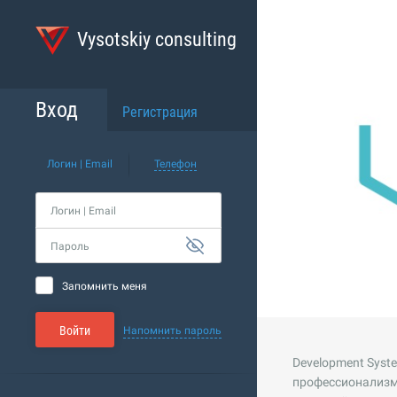
Vysotskiy consulting
Назад к спи
BIM-с
Вход
Регистрация
27.08.2021
Логин | Email
Телефон
Логин | Email
Пароль
Запомнить меня
Войти
Напомнить пароль
Development Syst
профессионализм,