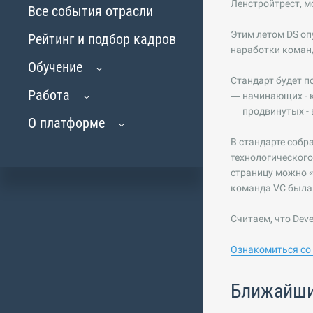
Ленстройтрест, м
Все события отрасли
Этим летом DS оп
Рейтинг и подбор кадров
наработки коман
Обучение
Стандарт будет п
Работа
— начинающих - к
— продвинутых -
О платформе
В стандарте собр
технологического
страницу можно «
команда VC была 
Считаем, что Dev
Ознакомиться со
Ближайши