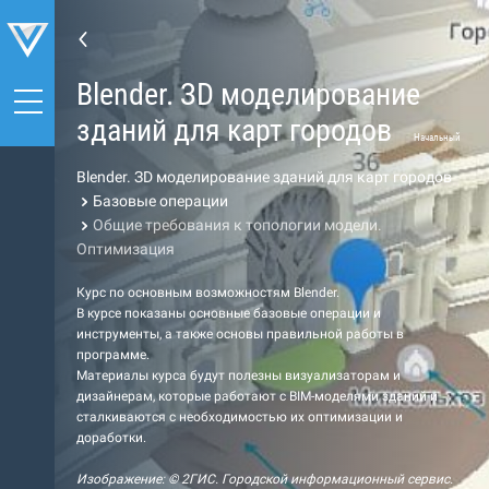
Blender. ЗD моделирование
зданий для карт городов
Начальный
Blender. ЗD моделирование зданий для карт городов
Базовые операции
Общие требования к топологии модели.
Оптимизация
Курс по основным возможностям Blender.
В курсе показаны основные базовые операции и
инструменты, а также основы правильной работы в
программе.
Материалы курса будут полезны визуализаторам и
дизайнерам, которые работают с BIM-моделями зданий и
сталкиваются с необходимостью их оптимизации и
доработки.
Изображение: © 2ГИС. Городской информационный сервис.