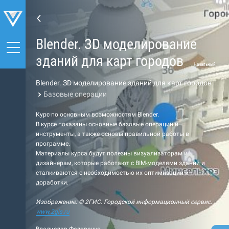
Blender. ЗD моделирование
зданий для карт городов
Начальный
Blender. ЗD моделирование зданий для карт городов
Базовые операции
Курс по основным возможностям Blender.
В курсе показаны основные базовые операции и
инструменты, а также основы правильной работы в
программе.
Материалы курса будут полезны визуализаторам и
дизайнерам, которые работают с BIM-моделями зданий и
сталкиваются с необходимостью их оптимизации и
доработки.
Изображение: © 2ГИС. Городской информационный сервис.
www.2gis.ru