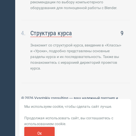
рекомендации по выбору компьютерного
оборудования для полноценной работы с Blender.
Структура курса
9
Знакомит со структурой курса, введение в «Классы»
и «Уроки», подробно представлены основные
разделы курса и их последовательность. Также вы
познакомитесь с иерархией директорий проектов
курса.
© 2026 Vysotskiy consulting — ваш надежный партнер и
интегратор
Мы используем cookie, чтобы сделать сайт лучше.
Цифровизация, BIM, ИИ. Внедряем и оптимизируем
технологии, ускоряем рост и системность бизнеса
Продолжая использовать сайт, вы соглашаетесь с
Пользовательское
Политика обработки персональных
использованием cookie.
соглашение
данных
Обновление от 14 ноября 2025. История
Ок