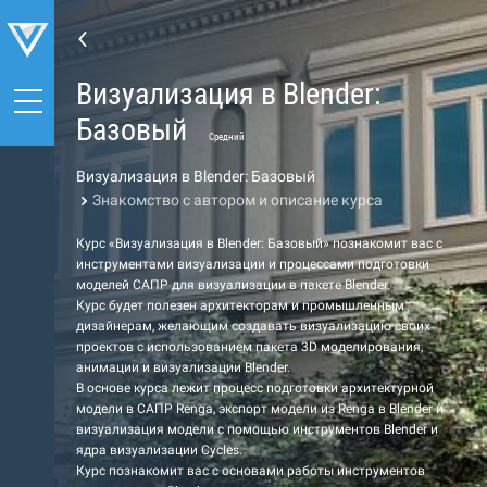
Визуализация в Blender:
Базовый
Средний
Визуализация в Blender: Базовый
Знакомство с автором и описание курса
Курс «Визуализация в Blender: Базовый» познакомит вас с
инструментами визуализации и процессами подготовки
моделей САПР для визуализации в пакете Blender.
Курс будет полезен архитекторам и промышленным
дизайнерам, желающим создавать визуализацию своих
проектов с использованием пакета 3D моделирования,
анимации и визуализации Blender.
В основе курса лежит процесс подготовки архитектурной
модели в САПР Renga, экспорт модели из Renga в Blender и
визуализация модели с помощью инструментов Blender и
ядра визуализации Cycles.
Курс познакомит вас с основами работы инструментов