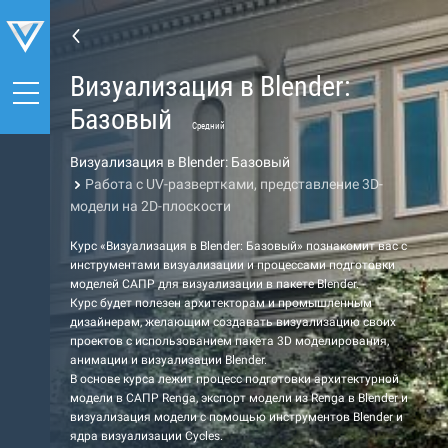
Визуализация в Blender:
Базовый
Средний
Визуализация в Blender: Базовый
Работа с UV-развертками, представление 3D-
модели на 2D-плоскости
Курс «Визуализация в Blender: Базовый» познакомит вас с
инструментами визуализации и процессами подготовки
моделей САПР для визуализации в пакете Blender.
Курс будет полезен архитекторам и промышленным
дизайнерам, желающим создавать визуализацию своих
проектов с использованием пакета 3D моделирования,
анимации и визуализации Blender.
В основе курса лежит процесс подготовки архитектурной
модели в САПР Renga, экспорт модели из Renga в Blender и
визуализация модели с помощью инструментов Blender и
ядра визуализации Cycles.