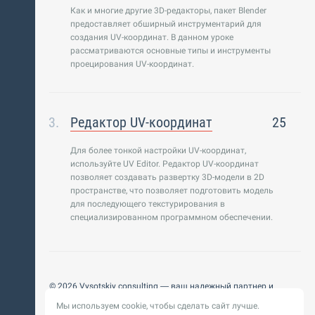
Как и многие другие 3D-редакторы, пакет Blender
предоставляет обширный инструментарий для
создания UV-координат. В данном уроке
рассматриваются основные типы и инструменты
проецирования UV-координат.
Редактор UV-координат
25
Для более тонкой настройки UV-координат,
используйте UV Editor. Редактор UV-координат
позволяет создавать развертку 3D-модели в 2D
пространстве, что позволяет подготовить модель
для последующего текстурирования в
специализированном программном обеспечении.
© 2026 Vysotskiy consulting — ваш надежный партнер и
интегратор
Мы используем cookie, чтобы сделать сайт лучше.
Цифровизация, BIM, ИИ. Внедряем и оптимизируем