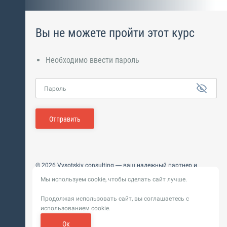
Вы не можете пройти этот курс
Необходимо ввести пароль
Пароль
Отправить
© 2026 Vysotskiy consulting — ваш надежный партнер и
интегратор
Мы используем cookie, чтобы сделать сайт лучше.
Цифровизация, BIM, ИИ. Внедряем и оптимизируем
технологии, ускоряем рост и системность бизнеса
Продолжая использовать сайт, вы соглашаетесь с
Пользовательское
Политика обработки персональных
использованием cookie.
соглашение
данных
Обновление от 14 ноября 2025. История
Ок