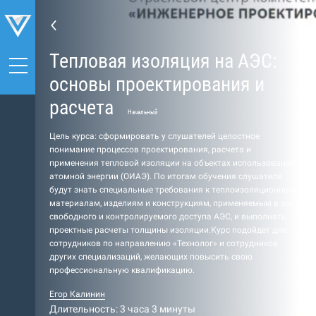
Тепловая изоляция на АЭС:
основы проектирования и
расчета
Начальный
Цель курса: сформировать у слушателей целостное
понимание процессов проектирования, расчета и
применения тепловой изоляции на объектах использования
атомной энергии (ОИАЭ). По итогам обучения слушатели
будут знать специальные требования к теплоизоляционным
материалам, изделиям и конструкциям, применяемым в зоне
свободного и контролируемого доступа АЭС, и выполнять
проектные расчеты толщины изоляции.Курс подойдет для
сотрудников по направлению «Технолог» и сотрудников
других специализаций, желающих повысить свою
профессиональную квалификацию.
Егор Калинин
Длительность: 3 часа 3 минуты