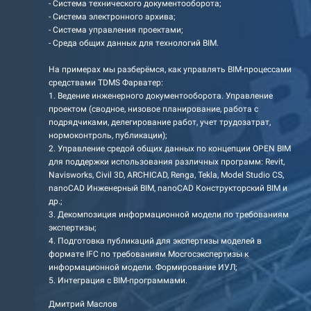
- Система технического документооборота;
- Система электронного архива;
- Система управления проектами;
- Среда общих данных для технологий BIM.
На примерах мы разберёмся, как управлять BIM-процессами
средствами TDMS Фарватер:
1. Ведение инженерного документооборота. Управление
проектом (сводное, низовое планирование, работа с
подрядчиками, делегирование работ, учет трудозатрат,
нормоконтроль, публикации);
2. Управление средой общих данных по концепции OPEN BIM
для поддержки использования различных программ: Revit,
Navisworks, Civil 3D, ARCHICAD, Renga, Tekla, Model Studio CS,
nanoCAD Инженерный BIM, nanoCAD Конструкторский BIM и
др.;
3. Декомпозиция информационной модели по требованиям
экспертизы;
4. Подготовка публикаций для экспертизы моделей в
формате IFC по требованиям Мосгосэкспертизы к
информационной модели. Формирование ИУЛ;
5. Интеграция с BIM-программами.
Дмитрий Маслов