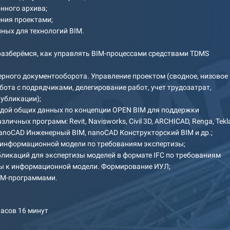
онного архива;
ения проектами;
нных для технологий BIM.
разберёмся, как управлять BIM-процессами средствами TDMS
ерного документооборота. Управление проектом (сводное, низовое
бота с подрядчиками, делегирование работ, учет трудозатрат,
убликации);
едой общих данных по концепции OPEN BIM для поддержки
личных программ: Revit, Navisworks, Civil 3D, ARCHICAD, Renga, Tekl
 nanoCAD Инженерный BIM, nanoCAD Конструкторский BIM и др.;
 информационной модели по требованиям экспертизы;
бликаций для экспертизы моделей в формате IFC по требованиям
ы к информационной модели. Формирование ИУЛ;
BIM-программами.
часов 16 минут