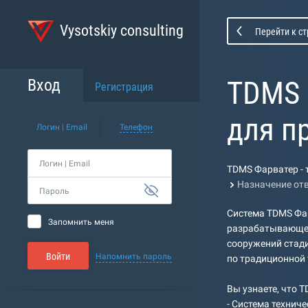
Vysotskiy consulting
Перейти к с
TDMS 
Вход
Регистрация
для п
Логин | Email
Телефон
Логин | Email
TDMS Фарватер - 
Назначение от
Пароль
Система TDMS Фар
Запомнить меня
разрабатывающей
сооружений стади
Войти
Напомнить пароль
по традиционной 
Вы узнаете, что 
- Система технич