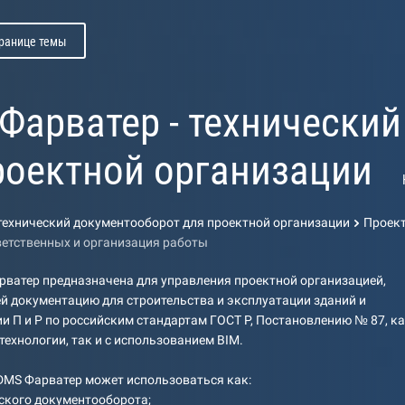
транице темы
Фарватер - технически
роектной организации
технический документооборот для проектной организации
Проек
ветственных и организация работы
ватер предназначена для управления проектной организацией,
 документацию для строительства и эксплуатации зданий и
и П и Р по российским стандартам ГОСТ Р, Постановлению № 87, к
технологии, так и с использованием BIM.
TDMS Фарватер может использоваться как:
еского документооборота;