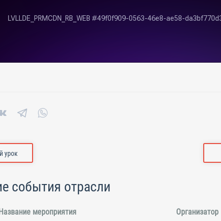
 урок
е события отрасли
Название мероприятия
Организатор