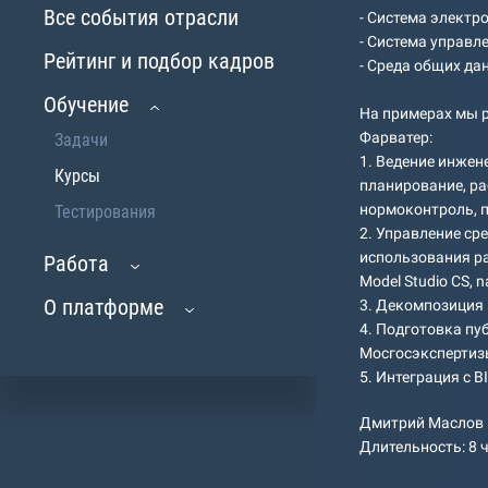
Все события отрасли
- Система электр
- Система управл
Рейтинг и подбор кадров
- Среда общих да
Обучение
На примерах мы 
Фарватер:
Задачи
1. Ведение инжен
Курсы
планирование, ра
нормоконтроль, п
Тестирования
2. Управление ср
использования раз
Работа
Model Studio CS,
О платформе
3. Декомпозиция
4. Подготовка пу
Мосгосэкспертиз
5. Интеграция с 
Дмитрий Маслов
Длительность: 8 