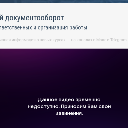
й документооборот
тветственных и организация работы
ивная информация о новых курсах — на каналах в
Макс
и
Telegram