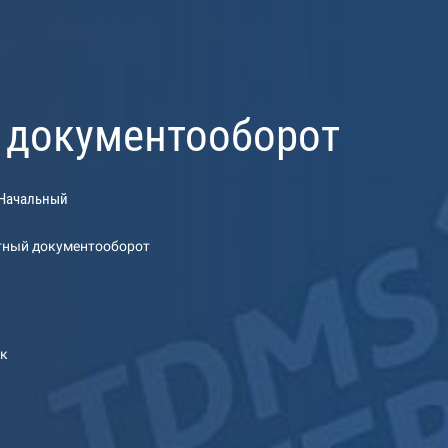
й документооборот
Начальный
тный документооборот
ак