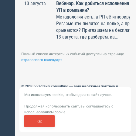
13 августа
Вебинар. Как добиться исполнения м
УП в компании?
Методология есть, а РП её игнорирую
Регламенты пылятся на полке, а прое
срываются? Приглашаем на бесплатн
13 августа, где разберём, ка...
Полный список интересных событий доступен на странице
отраслевого календаря
© 2026 Vysotskiy consulting — ваш надежный партнер и
интегратор
Мы используем cookie, чтобы сделать сайт лучше.
Цифровизация, BIM, ИИ. Внедряем и оптимизируем
технологии, ускоряем рост и системность бизнеса
Продолжая использовать сайт, вы соглашаетесь с
Пользовательское
Политика обработки персональных
использованием cookie.
соглашение
данных
Обновление от 14 ноября 2025. История
Ок
Сибирикс
Разработка сайта —
«
»