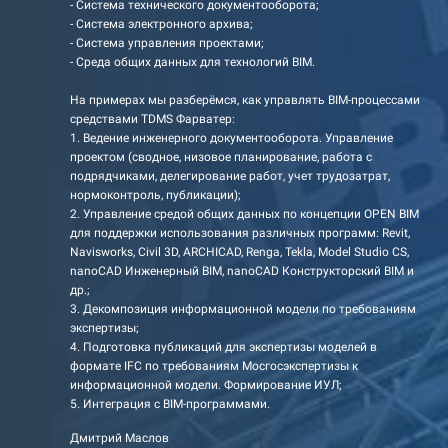
- Система технического документооборота;
- Система электронного архива;
- Система управления проектами;
- Среда общих данных для технологий BIM.
На примерах мы разберёмся, как управлять BIM-процессами
средствами TDMS Фарватер:
1. Ведение инженерного документооборота. Управление
проектом (сводное, низовое планирование, работа с
подрядчиками, делегирование работ, учет трудозатрат,
нормоконтроль, публикации);
2. Управление средой общих данных по концепции OPEN BIM
для поддержки использования различных программ: Revit,
Navisworks, Civil 3D, ARCHICAD, Renga, Tekla, Model Studio CS,
nanoCAD Инженерный BIM, nanoCAD Конструкторский BIM и
др.;
3. Декомпозиция информационной модели по требованиям
экспертизы;
4. Подготовка публикаций для экспертизы моделей в
формате IFC по требованиям Мосгосэкспертизы к
информационной модели. Формирование ИУЛ;
5. Интеграция с BIM-программами.
Дмитрий Маслов