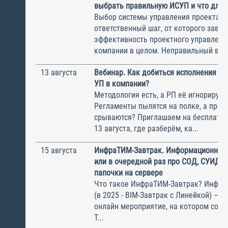
выбрать правильную ИСУП и что для 
Выбор системы управления проектам
ответственный шаг, от которого завис
эффективность проектного управлени
компании в целом. Неправильный выбо
13 августа
Вебинар. Как добиться исполнения м
УП в компании?
Методология есть, а РП её игнорирую
Регламенты пылятся на полке, а прое
срываются? Приглашаем на бесплатн
13 августа, где разберём, ка...
15 августа
ИнфраТИМ-Завтрак. Информационный
или в очередной раз про СОД, СУИД и
папочки на сервере
Что такое ИнфраТИМ-Завтрак? Инфра
(в 2025 - BIM-Завтрак с Линейкой) – э
онлайн мероприятие, на котором соби
Т...